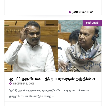
JANANESANNEWS
அரசியல்
தமிழகம்
ஓட்டு அரசியல்… திருப்பரங்குன்றத்தில் வழிபாட்டு உரிமையை திமுக
அரசு மறுக்கிறது – நாடாளுமன்றத்தில் ஆவேசமாக பேசிய
ஓட்டு அரசியல்… திருப்பரங்குன்றத்தில் வழிப
எல்.முருகன்…!
DECEMBER 5, 2025
'ஓட்டு அரசியலுக்காக, ஒரு குறிப்பிட்ட சமுதாய மக்களை
தாஜா செய்ய வேண்டும் என்ற…