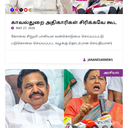
காவல்துறை அதிகாரிகள் சிரிக்கவே கூடாதா..? அமைச்சர் வன்னி
காவல்துறை அதிகாரிகள் சிரிக்கவே கூடாதா.
அரசின் பதிலுக்கு வலுக்கும் கண்டனங்கள்!
MAY 27, 2026
கோவை சிறுமி பாலியல் வன்கொடுமை செய்யப்பட்டு
படுகொலை செய்யப்பட்ட வழக்கு தொடர்பான செய்தியாளர்
JANANESANNEWS
அரசியல்