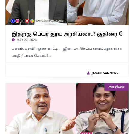
இதற்கு பெயர் தூய அரசியலா..? குதிரை பேரத்தை விட மோசமானது
இதற்கு பெயர் தூய அரசியலா..? குதிரை பேர
– விஜயை விளாசிய அன்புமணி.!
MAY 27, 2026
பணம், பதவி ஆசை காட்டி ராஜினாமா செய்ய வைப்பது என்ன
மாதிரியான செயல்?…
JANANESANNEWS
அரசியல்