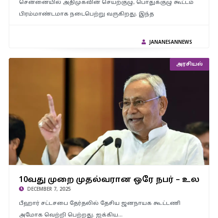
சென்னையில் அதிமுகவின் செயற்குழு, பொதுக்குழு கூட்டம்
பிரம்மாண்டமாக நடைபெற்று வருகிறது. இந்த
JANANESANNEWS
அரசியல்
10வது முறை முதல்வரான ஒரே நபர் – உலக சாதனை புத்தகத்தில்
10வது முறை முதல்வரான ஒரே நபர் – உலக…
இடம்பிடித்தார் நிதிஷ்குமார்..!
DECEMBER 7, 2025
பீஹார் சட்டசபை தேர்தலில் தேசிய ஜனநாயக கூ.ட்டணி
அமோக வெற்றி பெற்றது. ஐக்கிய…