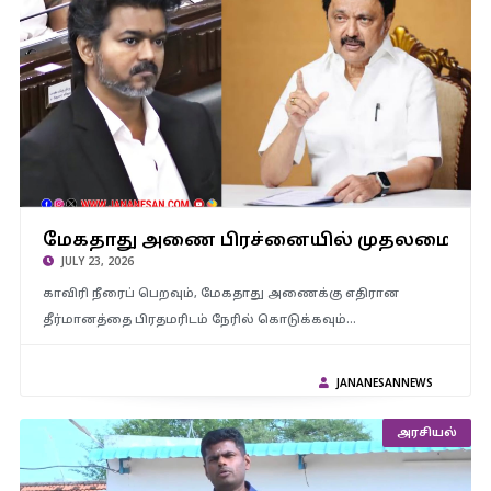
மேகதாது அணை பிரச்னையில் முதலமைச்சர் விஜய் மவுனம்
கலைக்க வேண்டும் – திமுக தலைவர் மு.க.ஸ்டாலினின்
மேகதாது அணை பிரச்னையில் முதலமைச்சர்
கேள்விகள்..?
JULY 23, 2026
காவிரி நீரைப் பெறவும், மேகதாது அணைக்கு எதிரான
தீர்மானத்தை பிரதமரிடம் நேரில் கொடுக்கவும்…
JANANESANNEWS
அரசியல்