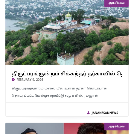
அரசியல்
திருப்பரங்குன்றம் சிக்கந்தர் தர்காவில் தொழுகை நடத்த அனுமதி
திருப்பரங்குன்றம் சிக்கந்தர் தர்காவில் தொழ
கோரிய மனு தள்ளுபடி..!
FEBRUARY 9, 2026
திருப்பரங்குன்றம் மலை மீது உள்ள தர்கா தொடர்பாக
தொடரப்பட்ட மேல்முறையீட்டு வழக்கில், ரம்ஜான்
JANANESANNEWS
அரசியல்