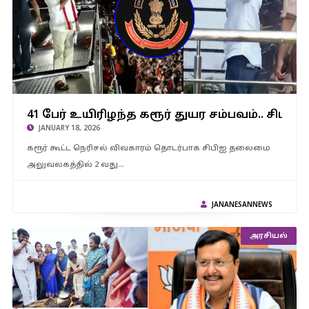
41 பேர் உயிரிழந்த கரூர் துயர சம்பவம்.. சிபிஐ 2ஆம் கட்ட
41 பேர் உயிரிழந்த கரூர் துயர சம்பவம்.. சிப
விசாரணைக்கு புறப்பட்ட விஜய்..!
JANUARY 18, 2026
கரூர் கூட்ட நெரிசல் விவகாரம் தொடர்பாக சிபிஐ தலைமை
அலுவலகத்தில் 2 வது…
JANANESANNEWS
அரசியல்