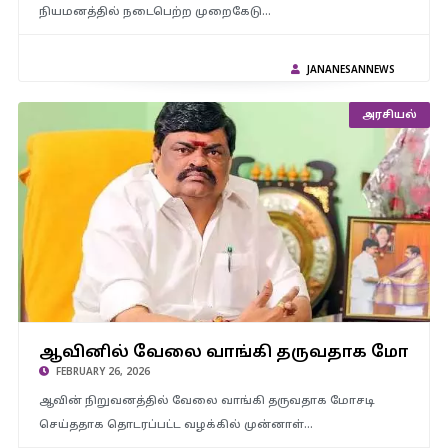
நியமனத்தில் நடைபெற்ற முறைகேடு…
JANANESANNEWS
அரசியல்
ஆவினில் வேலை வாங்கி தருவதாக மோசடி.. ராஜேந்திர
ஆவினில் வேலை வாங்கி தருவதாக மோசடி.. 
பாலாஜியிடம் பாஸ்போர்ட்டை ஒப்படைக்க சுப்ரீம் கோர்ட்டு உத்தரவு..!
FEBRUARY 26, 2026
ஆவின் நிறுவனத்தில் வேலை வாங்கி தருவதாக மோசடி
செய்ததாக தொடரப்பட்ட வழக்கில் முன்னாள்…