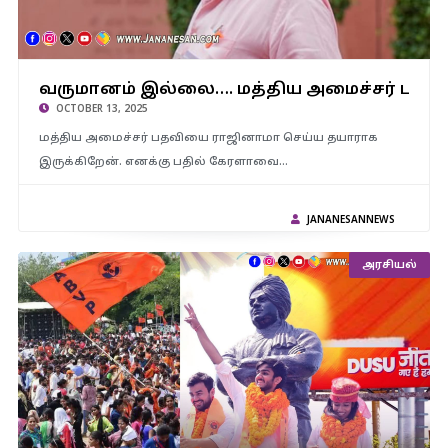
வருமானம் இல்லை…. மத்திய அமைச்சர் பதவியை ராஜினாமா
வருமானம் இல்லை…. மத்திய அமைச்சர் பதவ
செய்வதாக அறிவித்த நடிகர் சுரேஷ் கோபி..!
OCTOBER 13, 2025
மத்திய அமைச்சர் பதவியை ராஜினாமா செய்ய தயாராக
இருக்கிறேன். எனக்கு பதில் கேரளாவை…
JANANESANNEWS
அரசியல்