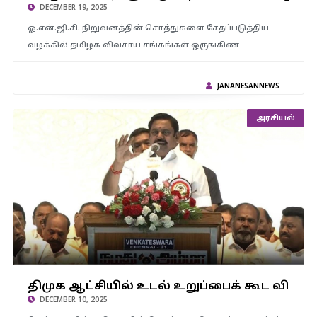
DECEMBER 19, 2025
ஓ.என்.ஜி.சி. நிறுவனத்தின் சொத்துகளை சேதப்படுத்திய
வழக்கில் தமிழக விவசாய சங்கங்கள் ஒருங்கிண
JANANESANNEWS
அரசியல்
திமுக ஆட்சியில் உடல் உறுப்பைக் கூட விட்டு வைக்கவில்லை.. 2026-
ல் அதிமுக ஆட்சி…. எந்த கொம்பனாலும் தடுக்க முடியாது –
திமுக ஆட்சியில் உடல் உறுப்பைக் கூட விட்டு
பொதுக்குழுவில் எடப்பாடி பழனிசாமி சூளுரை..!
DECEMBER 10, 2025