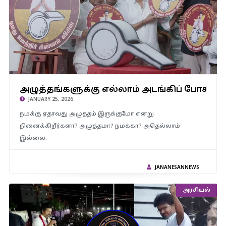
அழுத்தங்களுக்கு எல்லாம் அடங்கிப் போகிற ஆளா நான்..? – தவெக
அழுத்தங்களுக்கு எல்லாம் அடங்கிப் போகி
தலைவர் விஜய்
JANUARY 25, 2026
நமக்கு ஏதாவது அழுத்தம் இருக்குமோ என்று
நினைக்கிறீர்களா? அழுத்தமா? நமக்கா? அதெல்லாம்
இல்லை.
JANANESANNEWS
அரசியல்