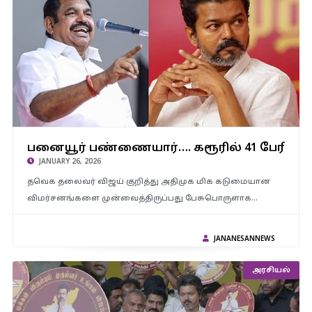
பனையூர் பண்ணையார்…. கரூரில் 41 பேரின் மரணத்திற்கு நீங்களும்
பனையூர் பண்ணையார்…. கரூரில் 41 பேரின
ஒரு காரணம்தானே – தவெக விஜய் மீது அதிமுக அட்டாக்..
JANUARY 26, 2026
தவெக தலைவர் விஜய் குறித்து அதிமுக மிக கடுமையான
விமர்சனங்களை முன்வைத்திருப்பது பேசுபொருளாக…
JANANESANNEWS
அரசியல்