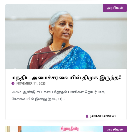
அரசியல்
மத்திய அமைச்சரவையில் திமுக இருந்தபோதும் SIR நடந்துள்ளது –
மத்திய அமைச்சரவையில் திமுக இருந்தபோதும
மத்திய நிதியமைச்சர் நிர்மலா சீதாராமன் கேள்வி..?
NOVEMBER 11, 2025
2026ம் ஆண்டு சட்டசபை தேர்தல் பணிகள் தொடர்பாக,
கோவையில் இன்று (நவ., 11)…
JANANESANNEWS
அரசியல்