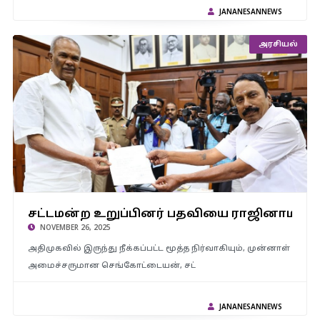
JANANESANNEWS
அரசியல்
சட்டமன்ற உறுப்பினர் பதவியை ராஜினாமா செய்தார்
சட்டமன்ற உறுப்பினர் பதவியை ராஜினாமா ச
செங்கோட்டையன்..!
NOVEMBER 26, 2025
அதிமுகவில் இருந்து நீக்கப்பட்ட மூத்த நிர்வாகியும், முன்னாள்
அமைச்சருமான செங்கோட்டையன், சட்
JANANESANNEWS