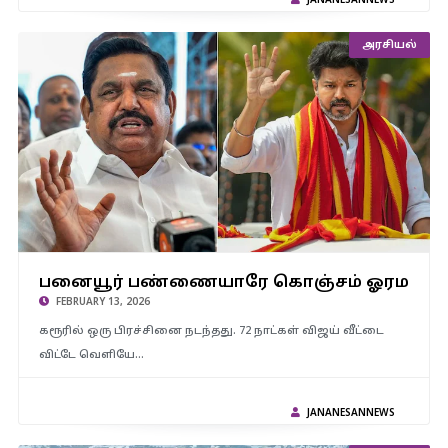
JANANESANNEWS
அரசியல்
பனையூர் பண்ணையாரே கொஞ்சம் ஓரமா போய் விளையாடுங்க
பனையூர் பண்ணையாரே கொஞ்சம் ஓரமா ப
Uncle..! – விஜய் மீது அதிமுக கடும் தாக்கு..!
FEBRUARY 13, 2026
கரூரில் ஒரு பிரச்சினை நடந்தது. 72 நாட்கள் விஜய் வீட்டை
விட்டே வெளியே…
JANANESANNEWS