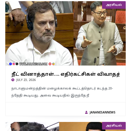
அரசியல்
நீட் வினாத்தாள்…. எதிர்கட்சிகள் விவாதத்தில் இருந்து தப்பியோட
நீட் வினாத்தாள்…. எதிர்கட்சிகள் விவாதத்தி
முயல்கின்றனர் -மத்திய அமைச்சர் கிரண் ரிஜிஜு
JULY 23, 2026
நாடாளுமன்றத்தின் மழைக்காலக் கூட்டத்தொடர் கடந்த 20-
ந்தேதி கூடியது. அவை கூடியதில் இருந்தே நீ
JANANESANNEWS
அரசியல்