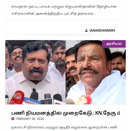
ராமதாஸ் தரப்பு பாமக மற்றும் ஜெயலலிதாவின் தோழியான
சசிகலாவின் அனைத்திந்திய புரட்சித் தலைவர்…
JANANESANNEWS
அரசியல்
பணி நியமனத்தில் முறைகேடு.. KN.நேரு மீது நடவடிக்கை
எடுக்காவிட்டால் சிபிஐ விசாரணை கோர – அதிமுக எம்.பி
பணி நியமனத்தில் முறைகேடு.. KN.நேரு மீது 
இன்பதுரை முடிவு
FEBRUARY 26, 2026
நகராட்சி நிர்வாகம் மற்றும் குடிநீர் வழங்கல் துறையின் பணி