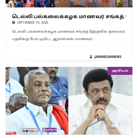
டெல்லி பல்கலைக்கழக மாணவர் சங்கத் தேர்தல் – தலைவர்
டெல்லி பல்கலைக்கழக மாணவர் சங்கத் தேர்த
பதவியை கைப்பற்றியது ஏபிவிபி.!
SEPTEMBER 19, 2025
டெல்லி பல்கலைக்கழக மாணவர் சங்கத் தேர்தலில் தலைவர்
பதவிக்கு போட்டியிட்ட ஆர்எஸ்எஸ் மாணவர்…
JANANESANNEWS
அரசியல்