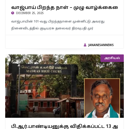
வாஜ்பாய் பிறந்த நாள் – முழு வாழ்க்கையையும் நல்லாட்சி மற்றும்
வாஜ்பாய் பிறந்த நாள் – முழு வாழ்க்கையையும
தேசத்திற்காக அர்ப்பணித்தார் – பிரதமர் மோடி
DECEMBER 25, 2025
வாஜ்பாயின் 101-வது பிறந்தநாளை முன்னிட்டு அவரது
நினைவிடத்தில் குடியரசு தலைவர் திரவுபதி முர்
JANANESANNEWS
அரசியல்
பி.ஆர்.பாண்டியனுக்கு விதிக்கப்பட்ட 13 ஆண்டுகள் சிறை தண்டனை
பி.ஆர்.பாண்டியனுக்கு விதிக்கப்பட்ட 13 ஆண்
நிறுத்தி வைப்பு..!