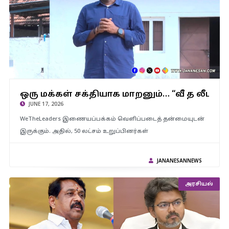
ஒரு மக்கள் சக்தியாக மாறனும்… “வீ த லீடர்ஸ்” உறுப்பினர்கள்
எண்ணிக்கை 50 லட்சத்தை எட்டிய பிறகு அரசியல் கட்சி –
ஒரு மக்கள் சக்தியாக மாறனும்… “வீ த லீடர்ஸ்
அண்ணாமலை
JUNE 17, 2026
WeTheLeaders இணையப்பக்கம் வெளிப்படைத் தன்மையுடன்
இருக்கும். அதில், 50 லட்சம் உறுப்பினர்கள்
JANANESANNEWS
அரசியல்