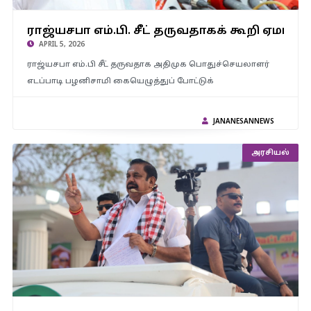
ராஜ்யசபா எம்.பி. சீட் தருவதாகக் கூறி ஏமாற்றியவர் எடப்பாடி
ராஜ்யசபா எம்.பி. சீட் தருவதாகக் கூறி ஏமாற்
பழனிசாமி.. ஆதாரத்தை வெளியிட்ட பிரேமலதா
APRIL 5, 2026
ராஜ்யசபா எம்.பி சீட் தருவதாக அதிமுக பொதுச்செயலாளர்
எடப்பாடி பழனிசாமி கையெழுத்துப் போட்டுக்
JANANESANNEWS
அரசியல்