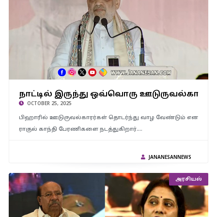
நாட்டில் இருந்து ஒவ்வொரு ஊடுருவல்காரர்களையும் வெளியேற்றும்
நாட்டில் இருந்து ஒவ்வொரு ஊடுருவல்காரர
வேலையை எங்கள் அரசு செய்யும் – அமித்ஷா
OCTOBER 25, 2025
பிஹாரில் ஊடுருவல்காரர்கள் தொடர்ந்து வாழ வேண்டும் என
ராகுல் காந்தி பேரணிகளை நடத்துகிறார்.…
JANANESANNEWS
அரசியல்