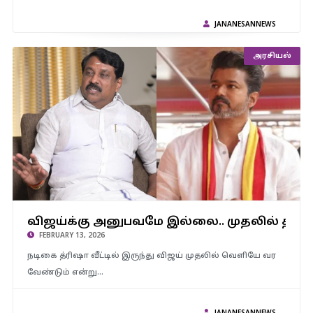
JANANESANNEWS
அரசியல்
விஜய்க்கு அனுபவமே இல்லை.. முதலில் திரிஷா வீட்டை விட்டு
வெளியே வரவேண்டும் – பாஜக தலைவர் நயினார் நாகேந்திரன்
விஜய்க்கு அனுபவமே இல்லை.. முதலில் திர
கடும் விமர்சனம்..!
FEBRUARY 13, 2026
நடிகை த்ரிஷா வீட்டில் இருந்து விஜய் முதலில் வெளியே வர
வேண்டும் என்று…