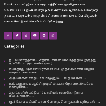
Fortnithy – மனிதர்கள் படிக்கும் பத்திரிகை ஐனநேசன் என
வெளியிடப்பட்டது.அப்போது இதில் அரசியல், ஆன்மீகம், வரலாற்று
தகவல், சமுதாயம் சார்ந்த பிரச்சினைகள் என பல தரப்பு விரும்பும்
வகை செய்திகள் வெளியிடப்பட்டு வந்தது.
Categories
நீட் வினாத்தாள்…. எதிர்கட்சிகள் விவாதத்தில் இருந்து
தப்பியோட முயல்கின்றனர்…
மேகதாது அணை பிரச்னையில் முதலமைச்சர் விஜய்
மவுனம் கலைக்க…
ஒரு மக்கள் சக்தியாக மாறனும்… “வீ த லீடர்ஸ்”…
உங்களுடைய ஆட்சி முடிவில் கடன்தொகை 20 லட்சம்
கோடியாக…
2 நாட்களில் மட்டும் 17 பாலியல் வன்கொடுமை
சம்பவங்கள்……
ரூ.5 கோடி மதிப்பிலான போதை பொருட்கள் பறிமுதல் –…