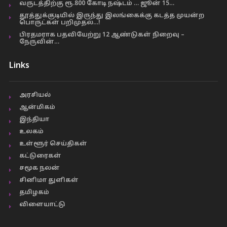
வருடத்திற்கு ரூ.800 கோடி நஷ்டம் … ஜூன் 15…
தூத்துக்குடியில் இருந்து இலங்கைக்கு கடத்த முயன்ற
பொருட்கள் பறிமுதல்…!
பிரதமராக பதவியேற்று 12 ஆண்டுகள் நிறைவு –
நேருவின்…
Links
அரசியல்
ஆன்மிகம்
இந்தியா
உலகம்
உள்ளூர் செய்திகள்
கட்டுரைகள்
சமூக நலன்
சினிமா துளிகள்
தமிழகம்
விளையாட்டு