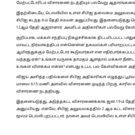
மேற்பட்டோரிடம் விசாரணை நடத்தியும் பல்வேறு ஆதாரங்களை ச
இதற்கிடையே, டெல்லியில் உள்ள சிபிஐ தலைமை அலுவலகத்த
சிபிஐ கடந்த 6-ம் தேதி சம்மன் அனுப்பியது. இதனையடுத்த
12ஆம் தேதி ஆஜரானார். அவரிடம் அதிகாரிகள் பல்வேறு கேள்
குறிப்பாக, மக்கள் சந்திப்பு நிகழ்ச்சிக்காக திட்டமிடப்பட்ட 
மாவட்ட நிர்வாகத்திடம் என்னென்ன தகவல்கள் பரிமாறப்பட்டன?
ஆயிரத்துக்கும் மேற்பட்டோர் கூடுவார்கள் என எதிர்பார்க்கப்ப
வந்தது ஏன்? உங்கள் வருகை தாமதம் ஆனதால் மக்கள் நீண்ட ந
உங்கள் விளக்கம் என்ன? என்பது உட்பட பல கேள்விகளை அதிக
விஜய் அளித்த பதில்களை சிபிஐ அதிகாரிகள் எழுத்துப் பூர்
மாலை 6.15 மணி அளவில் விசாரணை முடிந்த பிறகு, காரில் விஜய்
விசாரணை நடத்தியது.
இதனையடுத்து, அடுத்​தகட்ட விசா​ரணைக்​காக ஜன.19-ம் தேதி ட
அனுப்பியது. எனவே, சிபிஐ அலுவலகத்தில் 2 ஆம் கட்ட வி
மூலம் டெல்லி புறப்பட்டார். நாளை அவர் டெல்லியில் உள்ள 