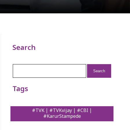
Search
Search
for:
Tags
#TVK | #TVKvijay | #CBI |
#KarurStampede