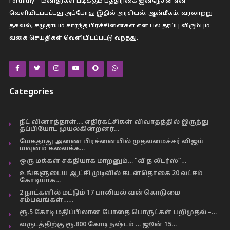
Fortnithy – மனிதர்கள் படிக்கும் பத்திரிகை ஐனநேசன் என
வெளியிடப்பட்டது.அப்போது இதில் அரசியல், ஆன்மீகம், வரலாற்று
தகவல், சமுதாயம் சார்ந்த பிரச்சினைகள் என பல தரப்பு விரும்பும்
வகை செய்திகள் வெளியிடப்பட்டு வந்தது.
Categories
நீட் வினாத்தாள்…. எதிர்கட்சிகள் விவாதத்தில் இருந்து
தப்பியோட முயல்கின்றனர்…
மேகதாது அணை பிரச்னையில் முதலமைச்சர் விஜய்
மவுனம் கலைக்க…
ஒரு மக்கள் சக்தியாக மாறனும்… “வீ த லீடர்ஸ்”…
உங்களுடைய ஆட்சி முடிவில் கடன்தொகை 20 லட்சம்
கோடியாக…
2 நாட்களில் மட்டும் 17 பாலியல் வன்கொடுமை
சம்பவங்கள்……
ரூ.5 கோடி மதிப்பிலான போதை பொருட்கள் பறிமுதல் –…
வருடத்திற்கு ரூ.800 கோடி நஷ்டம் … ஜூன் 15…