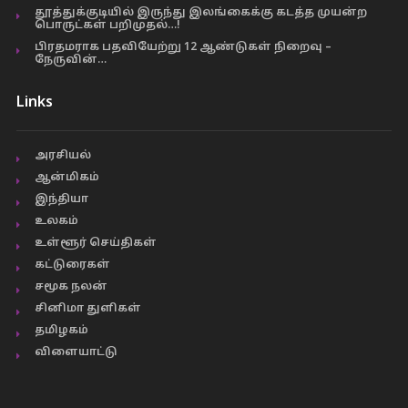
தூத்துக்குடியில் இருந்து இலங்கைக்கு கடத்த முயன்ற
பொருட்கள் பறிமுதல்…!
பிரதமராக பதவியேற்று 12 ஆண்டுகள் நிறைவு –
நேருவின்…
Links
அரசியல்
ஆன்மிகம்
இந்தியா
உலகம்
உள்ளூர் செய்திகள்
கட்டுரைகள்
சமூக நலன்
சினிமா துளிகள்
தமிழகம்
விளையாட்டு