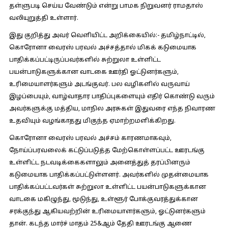
தள்ளுபடி செய்ய வேண்டும் என்று பாமக நிறுவனர் ராமதாஸ்
வலியுறுத்தி உள்ளார்.
இது குறித்து அவர் வெளியிட்ட அறிக்கையில்:-
தமிழ்நாட்டில்,
கொரோனா வைரஸ் பரவல் அச்சத்தால் மிகக் கடுமையாக
பாதிக்கப்பட்டிருப்பவர்களில் சுற்றுலா உள்ளிட்ட
பயன்பாடுகளுக்கான வாடகை ஊர்தி ஓட்டுனர்களும்,
உரிமையாளர்களும் அடங்குவர். பல வழிகளில் வருவாய்
இழப்பையும், வாழ்வாதார பாதிப்புகளையும் எதிர் கொண்டு வரும்
அவர்களுக்கு மத்திய, மாநில அரசுகள் இதுவரை எந்த நிவாரண
உதவியும் வழங்காதது மிகுந்த ஏமாற்றமளிக்கிறது.
கொரோனா வைரஸ் பரவல் அச்சம் காரணமாகவும்,
நோய்ப்பரவலைக் கட்டுப்படுத்த மேற்கொள்ளப்பட்ட ஊரடங்கு
உள்ளிட்ட நடவடிக்கைகளாலும் அனைத்துத் தரப்பினரும்
கடுமையாக பாதிக்கப்பட்டுள்ளனர். அவர்களில் முதன்மையாக
பாதிக்கப்பட்டவர்கள் சுற்றுலா உள்ளிட்ட பயன்பாடுகளுக்கான
வாடகை மகிழுந்து, மூடுந்து, உள்ளூர் போக்குவரத்துக்கான
சரக்குந்து ஆகியவற்றின் உரிமையாளர்களும், ஓட்டுனர்களும்
தான். கடந்த மார்ச் மாதம் 25&ஆம் தேதி ஊரடங்கு ஆணை