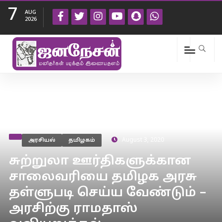
7
AUG
2026
அரசியல்
தமிழகம்
August 3, 2020
சுற்றுலா ஊர்திகளுக்கான
சாலைவரியை தமிழக அரசு
தள்ளுபடி செய்ய வேண்டும் –
அரசிற்கு ராமதாஸ்