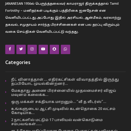
JANANESAN 1956ல் பெருந்த்தலைவர் காமராஜர் திருக்கத்தால் Tamil
Fortnithy – மனிதர்கள் படிக்கும் பத்திரிகை ஐனநேசன் என
வெளியிடப்பட்டது.அப்போது இதில் அரசியல், ஆன்மீகம், வரலாற்று
தகவல், சமுதாயம் சார்ந்த பிரச்சினைகள் என பல தரப்பு விரும்பும்
வகை செய்திகள் வெளியிடப்பட்டு வந்தது.
Categories
நீட் வினாத்தாள்…. எதிர்கட்சிகள் விவாதத்தில் இருந்து
தப்பியோட முயல்கின்றனர்…
மேகதாது அணை பிரச்னையில் முதலமைச்சர் விஜய்
மவுனம் கலைக்க…
ஒரு மக்கள் சக்தியாக மாறனும்… “வீ த லீடர்ஸ்”…
உங்களுடைய ஆட்சி முடிவில் கடன்தொகை 20 லட்சம்
கோடியாக…
2 நாட்களில் மட்டும் 17 பாலியல் வன்கொடுமை
சம்பவங்கள்……