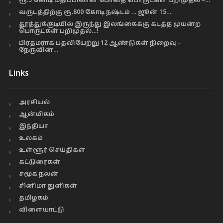
ரூ.5 கோடி மதிப்பிலான போதை பொருட்கள் பறிமுதல் –…
வருடத்திற்கு ரூ.800 கோடி நஷ்டம் … ஜூன் 15…
தூத்துக்குடியில் இருந்து இலங்கைக்கு கடத்த முயன்ற
பொருட்கள் பறிமுதல்…!
பிரதமராக பதவியேற்று 12 ஆண்டுகள் நிறைவு –
நேருவின்…
Links
அரசியல்
ஆன்மிகம்
இந்தியா
உலகம்
உள்ளூர் செய்திகள்
கட்டுரைகள்
சமூக நலன்
சினிமா துளிகள்
தமிழகம்
விளையாட்டு