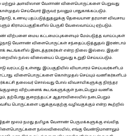
 தரம் மற்றும் அளவிலான வேளாண் விளைபொருட்களை பெறுவது
ொள்முதல் செய்வோர் இருவர் நலனும் பாதுகாக்கப்படும்.
வதோடு, உணவு பதப்படுத்துதலுக்கு தேவையான தரமான விவசாய
ம் கிராமப்பகுதிகளில் பெருகி வேலைவாய்ப்பு ஏற்படும்.
ாண் விற்பனை மைய கட்டமைப்புகளையும் மேம்படுத்த வாய்ப்புகள்
ிழ்நாடு வேளாண் விளைபொருட்கள் சந்தைப்படுத்துதல் இரண்டாம்
ற்பனைக் கூடங்களில் இடைத்தரகர்கள் என்ற நிலை இல்லை. இதன்
ுறையில் நல்ல விலையைப் பெறுவது உறுதி செய்யப்படும்.
 வரப்பட்டு உள்ளது. இப்பகுதியில் வியாபாரம் செய்பவர்களிடம்
படமாட்டாது. விளைபொருட்களை கொள்முதல் செய்யும் வணிகர்களிடம்
திர்க்கட்சி தலைவர் சொல்வது போல் விவசாயிகளுக்கு நிரந்தர
ுங்குமுறை விற்பனைக் கூடங்களுக்குள் நடைபெறும் வணிக
ேலும், தற்போது குறைந்தபட்ச ஆதாரவிலையில் நடைபெறும்
யாவசிய பொருட்களை பதுக்குவதற்கு வழிவகுக்கும் என்ற கூற்றில்
, இதன் மூலம் நமது தமிழக வேளாண் பெருமக்களுக்கு எவ்வித
ண் விளைபொருட்களை நல்லவிலையில், எங்கு வேண்டுமானாலும்