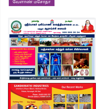
வேளாண் மசோதா