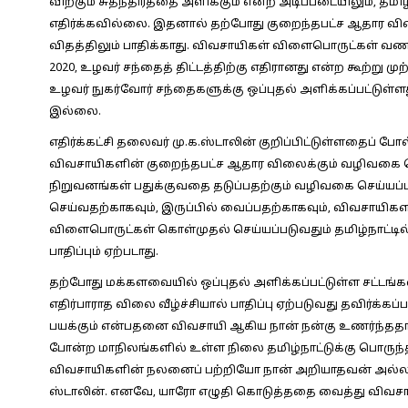
விற்கும் சுதந்திரத்தை அளிக்கும் என்ற அடிப்படையிலும், த
எதிர்க்கவில்லை. இதனால் தற்போது குறைந்தபட்ச ஆதார வ
விதத்திலும் பாதிக்காது. விவசாயிகள் விளைபொருட்கள் வணிகம்
2020, உழவர் சந்தைத் திட்டத்திற்கு எதிரானது என்ற கூற்று முற்
உழவர் நுகர்வோர் சந்தைகளுக்கு ஒப்புதல் அளிக்கப்பட்டுள
இல்லை.
எதிர்க்கட்சி தலைவர் மு.க.ஸ்டாலின் குறிப்பிட்டுள்ளதைப் போல
விவசாயிகளின் குறைந்தபட்ச ஆதார விலைக்கும் வழிவகை ச
நிறுவனங்கள் பதுக்குவதை தடுப்பதற்கும் வழிவகை செய்யப்ப
செய்வதற்காகவும், இருப்பில் வைப்பதற்காகவும், விவசாயி
விளைபொருட்கள் கொள்முதல் செய்யப்படுவதும் தமிழ்நாட்டி
பாதிப்பும் ஏற்படாது.
தற்போது மக்களவையில் ஒப்புதல் அளிக்கப்பட்டுள்ள சட்டங்க
எதிர்பாராத விலை வீழ்ச்சியால் பாதிப்பு ஏற்படுவது தவிர்க்க
பயக்கும் என்பதனை விவசாயி ஆகிய நான் நன்கு உணர்ந்ததால்த
போன்ற மாநிலங்களில் உள்ள நிலை தமிழ்நாட்டுக்கு பொருந்
விவசாயிகளின் நலனைப் பற்றியோ நான் அறியாதவன் அல்ல. வி
ஸ்டாலின். எனவே, யாரோ எழுதி கொடுத்ததை வைத்து விவசா