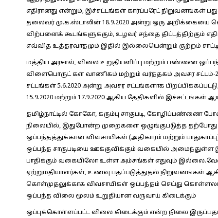
எதிரானது என்றும், இச்சட்டங்கள் கார்ப்பரேட் நிறுவனங்கள் பது
தலைவர் மு.க.ஸ்டாலின் 18.9.2020 அன்று ஒரு அறிக்கையை வெ
விற்பனைக் கூடங்களுக்கும், உழவர் சந்தை திட்டத்திற்கும் 
எவ்வித உத்தரவாதமும் இதில் இல்லையென்றும் குற்றம் சாட்டி
மத்திய அரசால், விலை உறுதியளிப்பு மற்றும் பண்ணை ஒப்பந
விளைபொருட் கள் வாணிகம் மற்றும் வர்த்தகம் அவசர சட்டம்-2
சட்டங்கள் 5.6.2020 அன்று அவசர சட்டங்களாக பிறப்பிக்கப்பட்
15.9.2020 மற்றும் 17.9.2020 ஆகிய தேதிகளில் இச்சட்டங்கள் ஆய்
தமிழ்நாட்டில் கோகோ, கரும்பு சாகுபடி, கோழிப்பண்ணை போ
நிலையில், இதுபோன்ற முறைகளை ஒழுங்குபடுத்த தற்போது 
ஒப்பந்தத்துக்கான விவசாயிகள் (அதிகாரம் மற்றும் பாதுகாப்பு
ஒப்பந்த சாகுபடியை ஊக்குவிக்கும் வகையில் அமைந்துள்ள 
பாதிக்கும் வகையிலோ உள்ள அம்சங்கள் எதுவும் இல்லை.
ஏற்றுமதியாளர்கள், உணவு பதப்படுத்துதல் நிறுவனங்கள்
கொள்முதலுக்காக விவசாயிகள் ஒப்பந்தம் செய்து கொள்ளலாம்
ஒப்பந்த விலை மூலம் உறுதியான வருவாய் கிடைக்கும்
ஒப்புக்கொள்ளப்பட்ட விலை கிடைக்கும் என்ற நிலை இருப்பதா