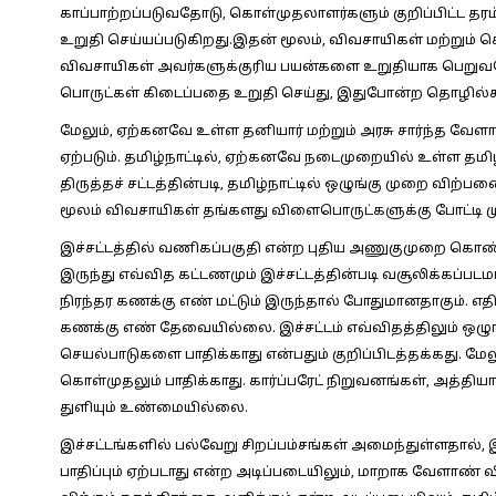
காப்பாற்றப்படுவதோடு, கொள்முதலாளர்களும் குறிப்பிட்ட
உறுதி செய்யப்படுகிறது.இதன் மூலம், விவசாயிகள் மற்றும் க
விவசாயிகள் அவர்களுக்குரிய பயன்களை உறுதியாக பெறு
பொருட்கள் கிடைப்பதை உறுதி செய்து, இதுபோன்ற தொழில்களு
மேலும், ஏற்கனவே உள்ள தனியார் மற்றும் அரசு சார்ந்த வேள
ஏற்படும். தமிழ்நாட்டில், ஏற்கனவே நடைமுறையில் உள்ள தம
திருத்தச் சட்டத்தின்படி, தமிழ்நாட்டில் ஒழுங்கு முறை வி
மூலம் விவசாயிகள் தங்களது விளைபொருட்களுக்கு போட்டி ம
இச்சட்டத்தில் வணிகப்பகுதி என்ற புதிய அணுகுமுறை கொண்டு
இருந்து எவ்வித கட்டணமும் இச்சட்டத்தின்படி வசூலிக்கப்
நிரந்தர கணக்கு எண் மட்டும் இருந்தால் போதுமானதாகும். எ
கணக்கு எண் தேவையில்லை. இச்சட்டம் எவ்விதத்திலும் ஒழ
செயல்பாடுகளை பாதிக்காது என்பதும் குறிப்பிடத்தக்கது. ம
கொள்முதலும் பாதிக்காது. கார்ப்பரேட் நிறுவனங்கள், அத்தி
துளியும் உண்மையில்லை.
இச்சட்டங்களில் பல்வேறு சிறப்பம்சங்கள் அமைந்துள்ளதால்
பாதிப்பும் ஏற்படாது என்ற அடிப்படையிலும், மாறாக வேளா