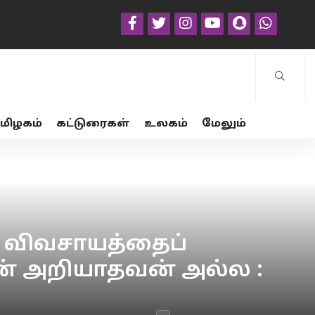
மிழகம்
கட்டுரைகள்
உலகம்
மேலும்
 விவசாயத்தைப்
் அறியாதவன் அல்ல :