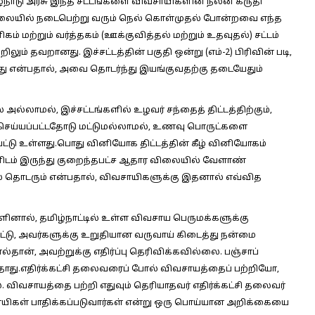
மிழ்நாடு அரசு இந்த சட்டங்களை விவசாயிகளின் நலன் கருதி
ிலையில் நடைபெற்று வரும் நெல் கொள்முதல் போன்றவை எந்த
 மற்றும் வர்த்தகம் (ஊக்குவித்தல் மற்றும் உதவுதல்) சட்டம்
றிலும் தவறானது. இச்சட்டத்தின் பகுதி ஒன்று (எம்-2) பிரிவின் படி,
்ளது என்பதால், அவை தொடர்ந்து இயங்குவதற்கு தடையேதும்
் அல்லாமல், இச்சட்டங்களில் உழவர் சந்தைத் திட்டத்திற்கும்,
ெய்யப்பட்டதோடு மட்டுமல்லாமல், உணவு பொருட்களை
ட்டு உள்ளது.பொது வினியோக திட்டத்தின் கீழ் வினியோகம்
களிடம் இருந்து குறைந்தபட்ச ஆதார விலையில் வேளாண்
ல் தொடரும் என்பதால், விவசாயிகளுக்கு இதனால் எவ்வித
ளினால், தமிழ்நாட்டில் உள்ள விவசாய பெருமக்களுக்கு
ப்பட்டு, அவர்களுக்கு உறுதியான வருவாய் கிடைத்து நன்மை
ான், அவற்றுக்கு எதிர்ப்பு தெரிவிக்கவில்லை. பஞ்சாப்
தாது.எதிர்க்கட்சி தலைவரைப் போல் விவசாயத்தைப் பற்றியோ,
வசாயத்தை பற்றி எதுவும் தெரியாதவர் எதிர்க்கட்சி தலைவர்
யிகள் பாதிக்கப்படுவார்கள் என்று ஒரு பொய்யான அறிக்கையை