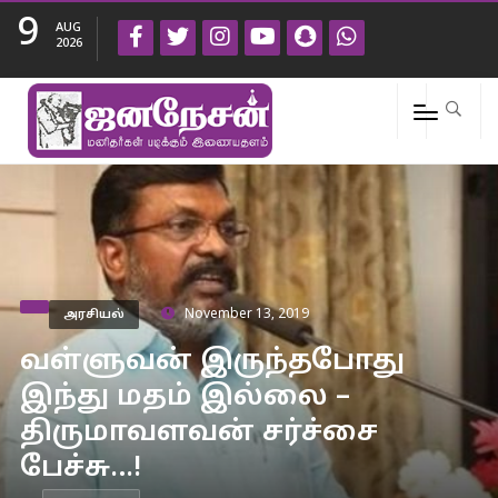
9
AUG
2026
அரசியல்
November 13, 2019
வள்ளுவன் இருந்தபோது
இந்து மதம் இல்லை –
திருமாவளவன் சர்ச்சை
பேச்சு…!