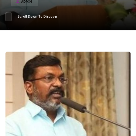
ADMIN
Scroll Down To Discover