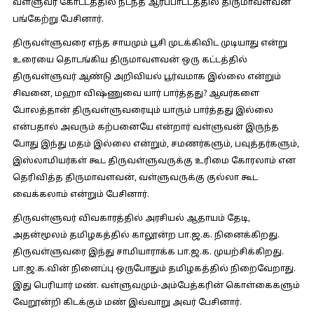
வள்ளுவர் கோட்டத்தில் நடந்த ஆர்ப்பாட்டத்தில் திருமாவளவன்
பங்கேற்று பேசினார்.
திருவள்ளுவரை எந்த சாயமும் பூசி முடக்கிவிட முடியாது என்று
உரையை தொடங்கிய திருமாவளவன் ஒரு கட்டத்தில்
திருவள்ளுவர் ஆண்டு அறிவியல் பூர்வமாக இல்லை என்றும்
சிவனை, மஹா விஷ்ணுவை யார் பார்த்தது? ஆவர்களை
போலத்தான் திருவள்ளுவரையும் யாரும் பார்த்தது இல்லை
என்பதால் அவரும் கற்பனையே என்றார் வள்ளுவன் இருந்த
போது இந்து மதம் இல்லை என்றும், சமணர்களும், பவுத்தர்களும்,
இஸ்லாமியர்கள் கூட திருவள்ளுவருக்கு உரிமை கோரலாம் என
தெரிவித்த திருமாவளவன், வள்ளுவருக்கு குல்லா கூட
வைக்கலாம் என்றும் பேசினார்.
திருவள்ளுவர் விவகாரத்தில் அரசியல் ஆதாயம் தேடி,
அதன்மூலம் தமிழகத்தில் காலூன்ற பா.ஜ.க. நினைக்கிறது.
திருவள்ளுவரை இந்து சாமியாராக்க பா.ஜ.க. முயற்சிக்கிறது.
பா.ஜ.க.வின் நினைப்பு ஒருபோதும் தமிழகத்தில் நிறைவேறாது.
இது பெரியார் மண். வள்ளுவமும்-அம்பேத்கரின் கொள்கைகளும்
வேறூன்றி கிடக்கும் மண் இவ்வாறு அவர் பேசினார்.