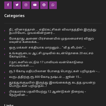
Categories
நீட் வினாத்தாள்…. எதிர்கட்சிகள் விவாதத்தில் இருந்து
தப்பியோட முயல்கின்றனர்…
மேகதாது அணை பிரச்னையில் முதலமைச்சர் விஜய்
மவுனம் கலைக்க…
ஒரு மக்கள் சக்தியாக மாறனும்… “வீ த லீடர்ஸ்”…
உங்களுடைய ஆட்சி முடிவில் கடன்தொகை 20 லட்சம்
கோடியாக…
2 நாட்களில் மட்டும் 17 பாலியல் வன்கொடுமை
சம்பவங்கள்……
ரூ.5 கோடி மதிப்பிலான போதை பொருட்கள் பறிமுதல் –…
வருடத்திற்கு ரூ.800 கோடி நஷ்டம் … ஜூன் 15…
தூத்துக்குடியில் இருந்து இலங்கைக்கு கடத்த முயன்ற
பொருட்கள் பறிமுதல்…!
பிரதமராக பதவியேற்று 12 ஆண்டுகள் நிறைவு –
நேருவின்…