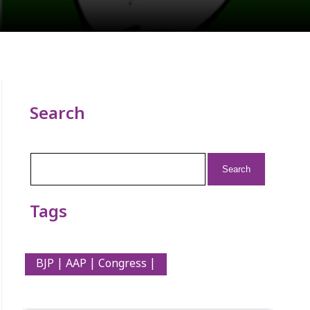
Search
Search
for:
Tags
BJP | AAP | Congress |