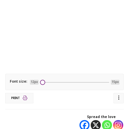
Font size:
12px
15px
PRINT
Spread the love