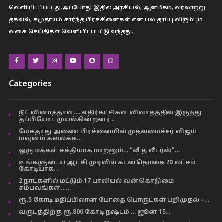
வெளியிடப்பட்டது.அப்போது இதில் அரசியல், ஆன்மீகம், வரலாற்று
தகவல், சமுதாயம் சார்ந்த பிரச்சினைகள் என பல தரப்பு விரும்பும்
வகை செய்திகள் வெளியிடப்பட்டு வந்தது.
Categories
நீட் வினாத்தாள்…. எதிர்கட்சிகள் விவாதத்தில் இருந்து
தப்பியோட முயல்கின்றனர்…
மேகதாது அணை பிரச்னையில் முதலமைச்சர் விஜய்
மவுனம் கலைக்க…
ஒரு மக்கள் சக்தியாக மாறனும்… “வீ த லீடர்ஸ்”…
உங்களுடைய ஆட்சி முடிவில் கடன்தொகை 20 லட்சம்
கோடியாக…
2 நாட்களில் மட்டும் 17 பாலியல் வன்கொடுமை
சம்பவங்கள்……
ரூ.5 கோடி மதிப்பிலான போதை பொருட்கள் பறிமுதல் –…
வருடத்திற்கு ரூ.800 கோடி நஷ்டம் … ஜூன் 15…