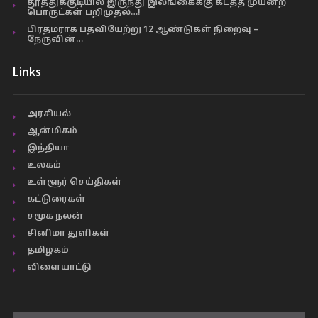
தூத்துக்குடியில் இருந்து இலங்கைக்கு கடத்த முயன்ற
பொருட்கள் பறிமுதல்…!
பிரதமராக பதவியேற்று 12 ஆண்டுகள் நிறைவு –
நேருவின்…
Links
அரசியல்
ஆன்மிகம்
இந்தியா
உலகம்
உள்ளூர் செய்திகள்
கட்டுரைகள்
சமூக நலன்
சினிமா துளிகள்
தமிழகம்
விளையாட்டு