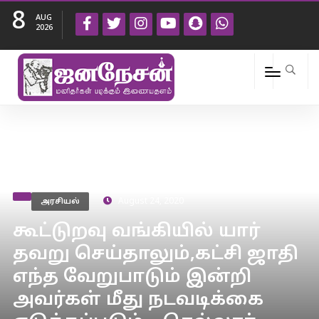
8
AUG
2026
அரசியல்
August 24, 2020
கூட்டுறவு வங்கியில் யார்
தவறு செய்தாலும்,கட்சி ஜாதி
எந்த வேறுபாடும் இன்றி
அவர்கள் மீது நடவடிக்கை