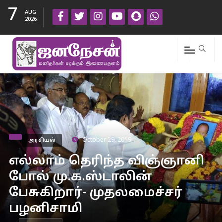
7
AUG
2026
அரசியல்
October 29, 2019
எல்லாம் தெரிந்த விஞ்ஞானி
போல் மு.க.ஸ்டாலின்
பேசுகிறார்- முதலமைச்சர்
பழனிசாமி