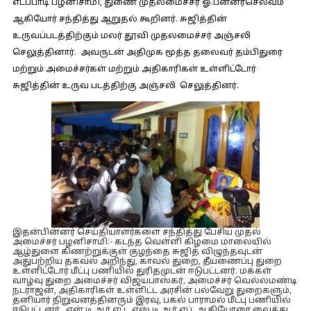
எடப்பாடி பழனிசாமி, துணை முதலமைச்சர் ஓ.பன்னீர்செல்வம்
ஆகியோர் சந்தித்து ஆறுதல் கூறினர். சுஜித்தின்
உருவப்படத்திற்கும் மலர் தூவி முதலமைச்சர் அஞ்சலி
செலுத்தினார். அவருடன் அதிமுக மூத்த தலைவர் தம்பிதுரை
மற்றும் அமைச்சர்கள் மற்றும் அதிகாரிகள் உள்ளிட்டோர்
சுஜித்தின் உருவ படத்திற்கு அஞ்சலி செலுத்தினர்.
இதன்பின்னர் செய்தியாளர்களை சந்தித்து பேசிய முதல்
அமைச்சர் பழனிசாமி:-
கடந்த வெள்ளி கிழமை மாலையில்
ஆழ்துளை கிணற்றுக்குள் குழந்தை சுஜித் விழுந்தவுடன்
அதுபற்றிய தகவல் அறிந்து, காவல் துறை, தீயணைப்பு துறை
உள்ளிட்டோர் மீட்பு பணியில் துரிதமுடன் ஈடுபட்டனர். மக்கள்
வாழ்வு துறை அமைச்சர் விஜயபாஸ்கர், அமைச்சர் வெல்லமண்டி
நடராஜன், அதிகாரிகள் உள்ளிட்ட அரசின் பல்வேறு துறைகளும்,
தனியார் நிறுவனத்தினரும் இரவு, பகல் பாராமல் மீட்பு பணியில்
ஈடுபட்டனர். என்.டி.ஆர்.எப்., எஸ்.டி.ஆர்.எப். ஆகியோரை வைத்து