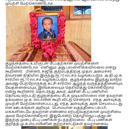
முயற்சி மேற்கொண்டோம்.
குழந்தையை உயிருடன் மீட்பதற்கான முயற்சிகளை
மேற்கொண்டோம். எனினும் அது பலனளிக்கவில்லை என்று
கூறினார். பின்னர், சுஜித் குடும்பத்திற்கு முதல் அமைச்சர்
நிவாரண நிதியில் இருந்து ரூ.10 லட்சம் வழங்கப்படும். அ.தி.மு.க.
சார்பில் ரூ.10 லட்சம் வழங்கப்படும். குழந்தையை இழந்து வாடும்
அவரது பெற்றோருக்கு கட்சி சார்பில் ஆழ்ந்த வருத்தத்தினையும்,
வேதனையையும், இரங்கலையும் தெரிவித்து கொள்கிறோம்
என்று கூறினார். தொடர்ந்து அவர், அரசின் மீட்பு பணியில்
தொய்வு ஏற்பட்டு குழந்தையை மீட்க முடியவில்லை என தவறான
தகவலை மு.க. ஸ்டாலின் கூறி விட்டு சென்றார். எந்த அளவுக்கு
முயற்சி மேற்கொள்ளப்பட்டது, எந்த அளவுக்கு அரசு செயல்பட்டது
என ஊடகங்கள் அறியும். பொய்யான வதந்தியை பரப்பி,
மக்களிடையே தவறான எண்ணம் ஏற்படுவதற்கான முயற்சியை
அவர் மேற்கொள்கிறார். இதுபோன்ற தொழில்நுட்பத்துடன்
இதற்கு முன்பு மீட்பு பணிகள் நடந்ததில்லை. மீட்பு பணிகள்
குறித்த மு.க.ஸ்டாலினின் குற்றச்சாட்டுகள் தவறானவை.