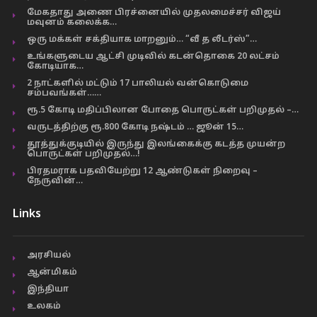
மேகதாது அணை பிரச்னையில் முதலமைச்சர் விஜய்
மவுனம் கலைக்க…
ஒரு மக்கள் சக்தியாக மாறனும்… “வீ த லீடர்ஸ்”…
உங்களுடைய ஆட்சி முடிவில் கடன்தொகை 20 லட்சம்
கோடியாக…
2 நாட்களில் மட்டும் 17 பாலியல் வன்கொடுமை
சம்பவங்கள்……
ரூ.5 கோடி மதிப்பிலான போதை பொருட்கள் பறிமுதல் –…
வருடத்திற்கு ரூ.800 கோடி நஷ்டம் … ஜூன் 15…
தூத்துக்குடியில் இருந்து இலங்கைக்கு கடத்த முயன்ற
பொருட்கள் பறிமுதல்…!
பிரதமராக பதவியேற்று 12 ஆண்டுகள் நிறைவு –
நேருவின்…
Links
அரசியல்
ஆன்மிகம்
இந்தியா
உலகம்