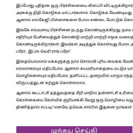
இப்போது புதிதாக ஒரு பிரச்சினையை கிளப்பி விட்டிருக்கி
அரசுக்கு நிதி கொடுக்க மாட்டார்களாம். கொடுக்க வேண்டிய
ஆனால் எல்கேஜி பிள்ளைகளை போல சண்டை போட்டுக் கொண்
இங்கே எவ்வளவு பிரச்சினை நடந்து கொண்டிருக்கிறது. நம்ம ப
எதிரியும் பேசிவைத்துக் கொண்டு மாற்றி மாற்றி சமூக வலை
கொண்டிருக்கிறார்கள். இவர்கள் அடித்துக் கொள்வது போல அட
ப்ரோ.. இட்ஸ் வெரி ராங் ப்ரோ’
இதையெல்லாம் மக்களுக்கு நாம் சொல்லி புரிய வைக்க வேண்
எல்லாரையும் மதிப்போம். ஆனால் சுயமரியாதையை மட்டும் யாரு
மொழிகளையும் மதிப்போம். தனிப்பட்ட முறையில் யாரும் எந்
விருப்பத்துடன் கற்றுக் கொள்ளலாம்.
ஆனால் கூட்டாட்சி தத்துவத்தை மீறி மாநில தன்னாட்சி உரி
கொள்கையை கேள்விக் குறியாக்கி வேறு ஒரு மொழியை வலுக்க
திணித்தால் எப்படி? எனவே தவெக சார்பில் இதனை நாங்கள் உ
முந்தய செய்தி