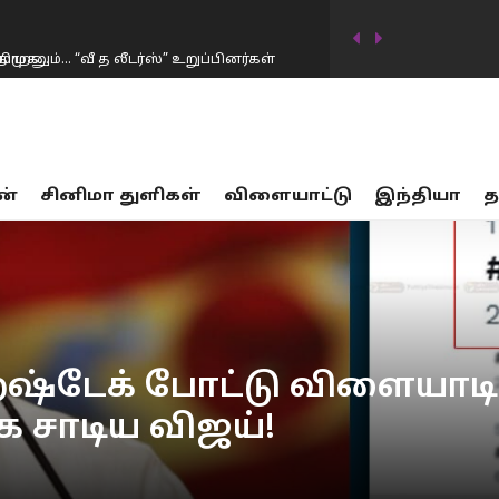
ாறனும்… “வீ த லீடர்ஸ்” உறுப்பினர்கள்
டிவில் கடன்தொகை 20 லட்சம் கோடியாக
ன்
சினிமா துளிகள்
விளையாட்டு
இந்தியா
த
…
17 பாலியல் வன்கொடுமை சம்பவங்கள்… சட்டம்
ர்கட்சிகள் விவாதத்தில் இருந்து தப்பியோட
ிய அமைச்சர் கிரண்…
னையில் முதலமைச்சர் விஜய் மவுனம்
டேக் போட்டு விளையாடிட்டி
சாடிய விஜய்!
திமுக…