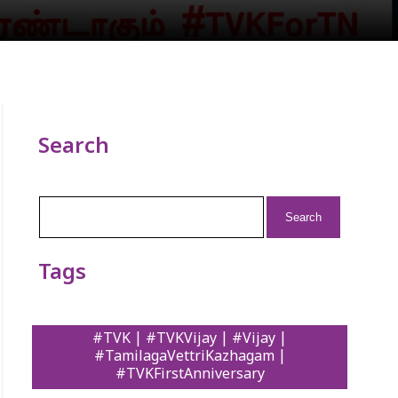
Search
Search
for:
Tags
#TVK | #TVKVijay | #Vijay |
#TamilagaVettriKazhagam |
#TVKFirstAnniversary