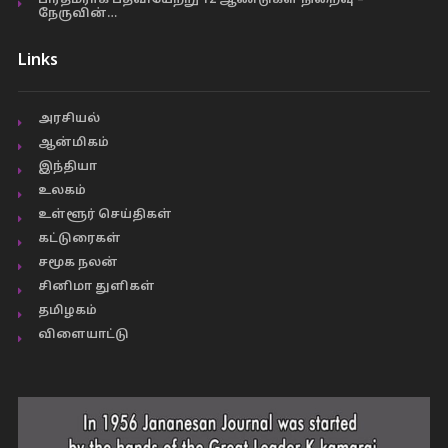
பிரதமராக பதவியேற்று 12 ஆண்டுகள் நிறைவு –
நேருவின்…
Links
அரசியல்
ஆன்மிகம்
இந்தியா
உலகம்
உள்ளூர் செய்திகள்
கட்டுரைகள்
சமூக நலன்
சினிமா துளிகள்
தமிழகம்
விளையாட்டு