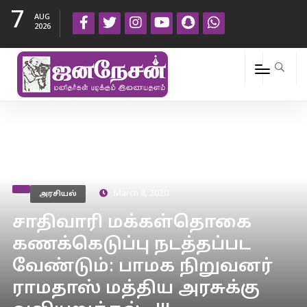
7
AUG
2026
அரசியல்
March 8, 2020
சாதிவாரி மக்கள்தொகை
கணக்கெடுப்பு நடத்தப்பட
வேண்டும்: பாமக நிறுவனர்
ராமதாஸ் மத்திய அரசுக்கு