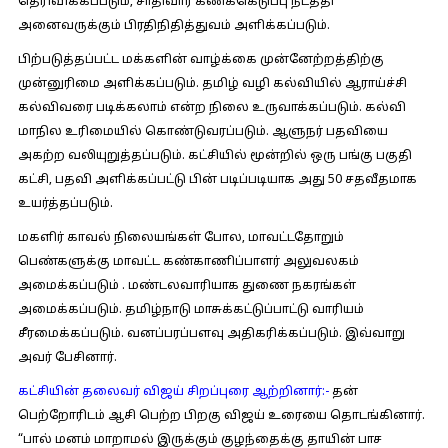
தெரிவிக்கப்படும், சாதிவார கணக்கெடுப்பு நடத்தி
அனைவருக்கும் பிரதிநிதித்துவம் அளிக்கப்படும்.
பிற்படுத்தப்பட்ட மக்களின் வாழ்க்கை முன்னேற்றத்திற்கு
முன்னுரிமை அளிக்கப்படும். தமிழ் வழி கல்வியில் ஆராய்ச்சி
கல்விவரை படிக்கலாம் என்ற நிலை உருவாக்கப்படும். கல்வி
மாநில உரிமையில் கொண்டுவரப்படும். ஆளுநர் பதவியை
அகற்ற வலியுறுத்தப்படும். கட்சியில் மூன்றில் ஒரு பங்கு பகுதி
கட்சி, பதவி அளிக்கப்பட்டு பின் படிப்படியாக அது 50 சதவீதமாக
உயர்த்தப்படும்.
மகளிர் காவல் நிலையங்கள் போல, மாவட்டதோறும்
பெண்களுக்கு மாவட்ட கண்காணிப்பாளர் அலுவலகம்
அமைக்கப்படும் . மண்டலவாரியாக துணை நகரங்கள்
அமைக்கப்படும். தமிழ்நாடு மாசுக்கட்டுப்பாட்டு வாரியம்
சீரமைக்கப்படும். வனப்பரப்பளவு அதிகரிக்கப்படும். இவ்வாறு
அவர் பேசினார்.
கட்சியின் தலைவர் விஜய் சிறப்புரை ஆற்றினார்:-
தன்
பெற்றோரிடம் ஆசி பெற்ற பிறகு விஜய் உரையை தொடங்கினார்.
“பால் மனம் மாறாமல் இருக்கும் குழந்தைக்கு தாயின் பாச