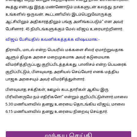
என்டிஆர் வந்த போதும் கூத்தாடிகள் என்று தான சொன்னார்கள்.
கூத்து என்பது இந்த மண்ணோடும் மக்களுடன் கலந்து. நான்
உங்களில் ஒருவன். கூட்டணியில் இடம்பெறுவோருக்கு
ஆட்சியிலும் அதிகாரத்திலும் பங்கு அளிங்கப்படும்” என அவர்
பேசினார். 45 நிமிடங்களுக்கும் மேல் விஜய் உரையாற்றினார்.
விஜய் பேசியதில் கவனிக்கத்தக்க விஷயமாக:-
திராவிட மாடல் என்ற பெயரில் மக்களை சிலர் ஏமாற்றுவதாக
ஆளும் திமுக அரசை மறைமுகமாக அவர் கடுமையாக
விமர்சித்திருப்பது குறிப்பிடத்தக்கது. பாஸிசம் என்ற பெயரைக்
குறிப்பிட்டும், பிளவுவாத அரசியல் செய்வோர் எனக் மத்திய
பாஜக அரசையும் அவர் விமர்சித்துள்ளார்.
பிளவுவாத சக்திகள், ஊழல் கபடதாரிகள் ஆகிய இரு
பிரிவினருமே நம் எதிரிகளே!” என்றும் குறிப்பிட்டுள்ளார்.மாலை
5.30 மணியளவில் தனது உரையை தொடங்கிய விஜய், மாலை
6.15 மணியளவில் தனது உரையை நிறைவு செய்தார்.
முந்தய செய்தி