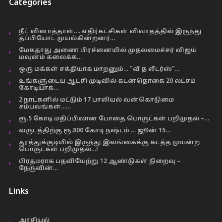
Categories
நீட் வினாத்தாள்…. எதிர்கட்சிகள் விவாதத்தில் இருந்து
தப்பியோட முயல்கின்றனர்…
மேகதாது அணை பிரச்னையில் முதலமைச்சர் விஜய்
மவுனம் கலைக்க…
ஒரு மக்கள் சக்தியாக மாறனும்… “வீ த லீடர்ஸ்”…
உங்களுடைய ஆட்சி முடிவில் கடன்தொகை 20 லட்சம்
கோடியாக…
2 நாட்களில் மட்டும் 17 பாலியல் வன்கொடுமை
சம்பவங்கள்……
ரூ.5 கோடி மதிப்பிலான போதை பொருட்கள் பறிமுதல் –…
வருடத்திற்கு ரூ.800 கோடி நஷ்டம் … ஜூன் 15…
தூத்துக்குடியில் இருந்து இலங்கைக்கு கடத்த முயன்ற
பொருட்கள் பறிமுதல்…!
பிரதமராக பதவியேற்று 12 ஆண்டுகள் நிறைவு –
நேருவின்…
Links
அரசியல்