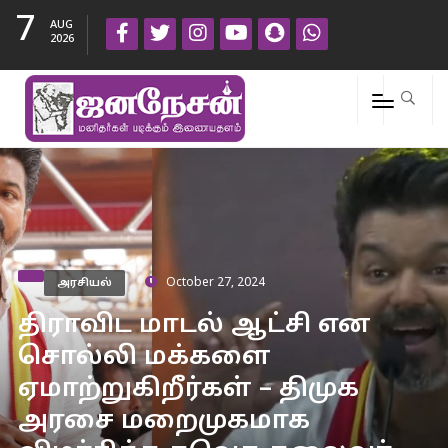
7
AUG
2026
அரசியல்
October 27, 2024
திராவிட மாடல் ஆட்சி என
சொல்லி மக்களை
ஏமாற்றுகிறீர்கள் – திமுக
அரசை மறைமுகமாக