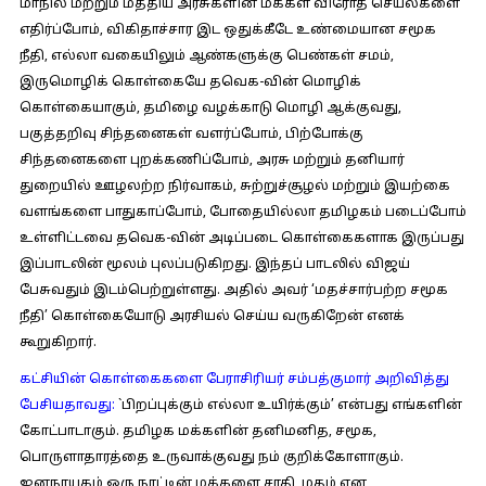
மாநில மற்றும் மத்திய அரசுகளின் மக்கள் விரோத செயல்களை
எதிர்ப்போம், விகிதாச்சார இட ஒதுக்கீடே உண்மையான சமூக
நீதி, எல்லா வகையிலும் ஆண்களுக்கு பெண்கள் சமம்,
இருமொழிக் கொள்கையே தவெக-வின் மொழிக்
கொள்கையாகும், தமிழை வழக்காடு மொழி ஆக்குவது,
பகுத்தறிவு சிந்தனைகள் வளர்ப்போம், பிற்போக்கு
சிந்தனைகளை புறக்கணிப்போம், அரசு மற்றும் தனியார்
துறையில் ஊழலற்ற நிர்வாகம், சுற்றுச்சூழல் மற்றும் இயற்கை
வளங்களை பாதுகாப்போம், போதையில்லா தமிழகம் படைப்போம்
உள்ளிட்டவை தவெக-வின் அடிப்படை கொள்கைகளாக இருப்பது
இப்பாடலின் மூலம் புலப்படுகிறது. இந்தப் பாடலில் விஜய்
பேசுவதும் இடம்பெற்றுள்ளது. அதில் அவர் ‘மதச்சார்பற்ற சமூக
நீதி’ கொள்கையோடு அரசியல் செய்ய வருகிறேன் எனக்
கூறுகிறார்.
கட்சியின் கொள்கைகளை பேராசிரியர் சம்பத்குமார் அறிவித்து
பேசியதாவது:
`பிறப்புக்கும் எல்லா உயிர்க்கும்’ என்பது எங்களின்
கோட்பாடாகும். தமிழக மக்களின் தனிமனித, சமூக,
பொருளாதாரத்தை உருவாக்குவது நம் குறிக்கோளாகும்.
ஜனநாயகம் ஒரு நாட்டின் மக்களை சாதி, மதம் என