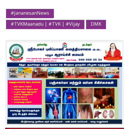
#JananesanNews
#TVKMaanadu | #TVK | #Vijay
DMK