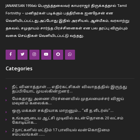
JANANESAN 1956ல் பெருந்த்தலைவர் காமராஜர் திருக்கத்தால் Tamil
Fortnithy – மனிதர்கள் படிக்கும் பத்திரிகை ஐனநேசன் என
வெளியிடப்பட்டது.அப்போது இதில் அரசியல், ஆன்மீகம், வரலாற்று
தகவல், சமுதாயம் சார்ந்த பிரச்சினைகள் என பல தரப்பு விரும்பும்
வகை செய்திகள் வெளியிடப்பட்டு வந்தது.
Categories
நீட் வினாத்தாள்…. எதிர்கட்சிகள் விவாதத்தில் இருந்து
தப்பியோட முயல்கின்றனர்…
மேகதாது அணை பிரச்னையில் முதலமைச்சர் விஜய்
மவுனம் கலைக்க…
ஒரு மக்கள் சக்தியாக மாறனும்… “வீ த லீடர்ஸ்”…
உங்களுடைய ஆட்சி முடிவில் கடன்தொகை 20 லட்சம்
கோடியாக…
2 நாட்களில் மட்டும் 17 பாலியல் வன்கொடுமை
சம்பவங்கள்……