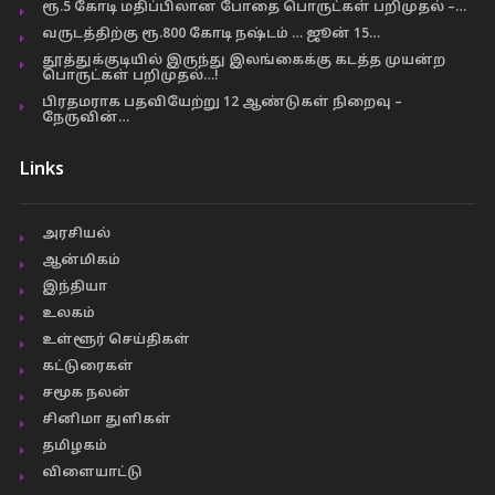
ரூ.5 கோடி மதிப்பிலான போதை பொருட்கள் பறிமுதல் –…
வருடத்திற்கு ரூ.800 கோடி நஷ்டம் … ஜூன் 15…
தூத்துக்குடியில் இருந்து இலங்கைக்கு கடத்த முயன்ற
பொருட்கள் பறிமுதல்…!
பிரதமராக பதவியேற்று 12 ஆண்டுகள் நிறைவு –
நேருவின்…
Links
அரசியல்
ஆன்மிகம்
இந்தியா
உலகம்
உள்ளூர் செய்திகள்
கட்டுரைகள்
சமூக நலன்
சினிமா துளிகள்
தமிழகம்
விளையாட்டு