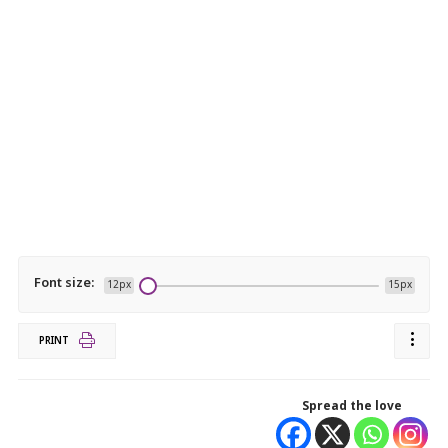
Font size:
12px
15px
PRINT
Spread the love