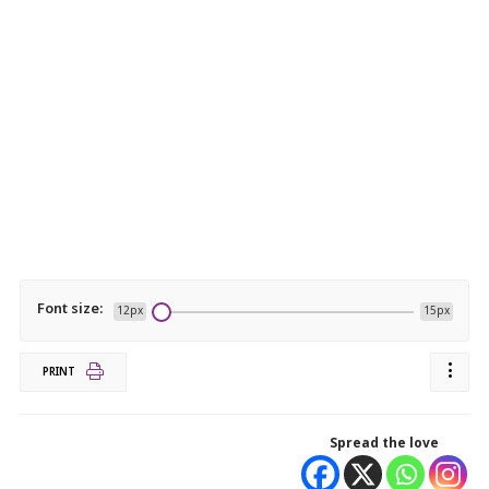
Font size:
12px
15px
PRINT
Spread the love