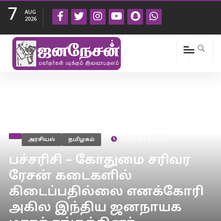
7
AUG
2026
அரசியல்
தமிழகம்
August 14, 2020
பச்சரிசி – கோதுமை சரிவர
ரேசன் கடைகளில்
கிடைப்பதில்லை எனக்கோரி
அகில இந்திய ஜனநாயக