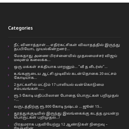
Categories
நீட் வினாத்தாள்…. எதிர்கட்சிகள் விவாதத்தில் இருந்து
தப்பியோட முயல்கின்றனர்…
மேகதாது அணை பிரச்னையில் முதலமைச்சர் விஜய்
மவுனம் கலைக்க…
ஒரு மக்கள் சக்தியாக மாறனும்… “வீ த லீடர்ஸ்”…
உங்களுடைய ஆட்சி முடிவில் கடன்தொகை 20 லட்சம்
கோடியாக…
2 நாட்களில் மட்டும் 17 பாலியல் வன்கொடுமை
சம்பவங்கள்……
ரூ.5 கோடி மதிப்பிலான போதை பொருட்கள் பறிமுதல்
–…
வருடத்திற்கு ரூ.800 கோடி நஷ்டம் … ஜூன் 15…
தூத்துக்குடியில் இருந்து இலங்கைக்கு கடத்த முயன்ற
பொருட்கள் பறிமுதல்…!
பிரதமராக பதவியேற்று 12 ஆண்டுகள் நிறைவு –
நேருவின்…