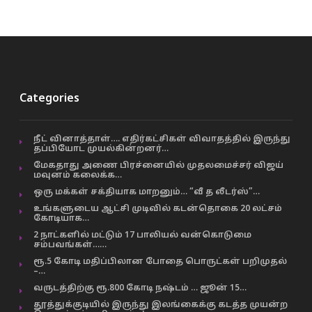
Categories
நீட் வினாத்தாள்…. எதிர்கட்சிகள் விவாதத்தில் இருந்து
தப்பியோட முயல்கின்றனர்…
மேகதாது அணை பிரச்னையில் முதலமைச்சர் விஜய்
மவுனம் கலைக்க…
ஒரு மக்கள் சக்தியாக மாறனும்… “வீ த லீடர்ஸ்”…
உங்களுடைய ஆட்சி முடிவில் கடன்தொகை 20 லட்சம்
கோடியாக…
2 நாட்களில் மட்டும் 17 பாலியல் வன்கொடுமை
சம்பவங்கள்……
ரூ.5 கோடி மதிப்பிலான போதை பொருட்கள் பறிமுதல்
–…
வருடத்திற்கு ரூ.800 கோடி நஷ்டம் … ஜூன் 15…
தூத்துக்குடியில் இருந்து இலங்கைக்கு கடத்த முயன்ற