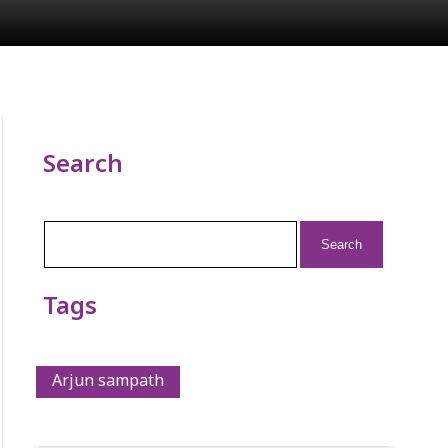
Search
Search
for:
Tags
Arjun sampath