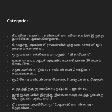
Categories
நீட் வினாத்தாள்…. எதிர்கட்சிகள் விவாதத்தில் இருந்து
தப்பியோட முயல்கின்றனர்…
மேகதாது அணை பிரச்னையில் முதலமைச்சர் விஜய்
மவுனம் கலைக்க…
ஒரு மக்கள் சக்தியாக மாறனும்… “வீ த லீடர்ஸ்”…
உங்களுடைய ஆட்சி முடிவில் கடன்தொகை 20 லட்சம்
கோடியாக…
2 நாட்களில் மட்டும் 17 பாலியல் வன்கொடுமை
சம்பவங்கள்……
ரூ.5 கோடி மதிப்பிலான போதை பொருட்கள் பறிமுதல்
–…
வருடத்திற்கு ரூ.800 கோடி நஷ்டம் … ஜூன் 15…
தூத்துக்குடியில் இருந்து இலங்கைக்கு கடத்த முயன்ற
பொருட்கள் பறிமுதல்…!
பிரதமராக பதவியேற்று 12 ஆண்டுகள் நிறைவு –
நேருவின்…