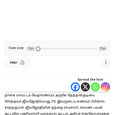
Font size:
12px
15px
PRINT
Spread the love
நாகை மாவட்டம் வேதாரண்யம் அருகே தேத்தாக்குடியை
சேர்ந்தவர் ஜீவஜோதி(வயது 39). இவருடைய கணவர் பிரின்ஸ்
சாந்தகுமார். ஜீவஜோதியின் தந்தை ராமசாமி, சரவண பவன்
ஓட்டலில் பணியாற்றி வந்ததால் ஓட்டல் அதிபர் ராஜகோபாலுக்கு