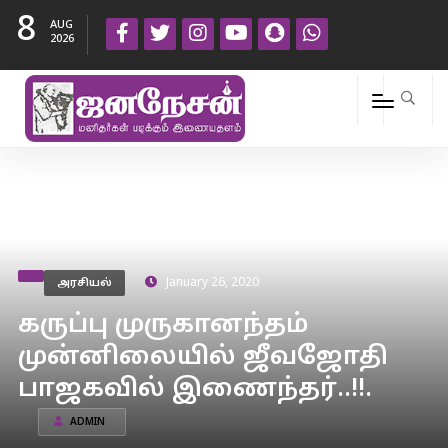
8
AUG
2026
அரசியல்
January 26, 2020
கருப்பு முருகானந்தம்
முன்னிலையில் ஜீவஜோதி
பாஜகவில் இணைந்தர்..!!.
ADMIN