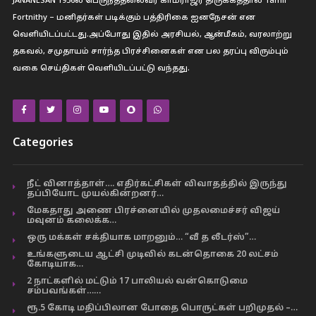
JANANESAN 1956ல் பெருந்த்தலைவர் காமராஜர் திருக்கத்தால் Tamil
Fortnithy – மனிதர்கள் படிக்கும் பத்திரிகை ஐனநேசன் என
வெளியிடப்பட்டது.அப்போது இதில் அரசியல், ஆன்மீகம், வரலாற்று
தகவல், சமுதாயம் சார்ந்த பிரச்சினைகள் என பல தரப்பு விரும்பும்
வகை செய்திகள் வெளியிடப்பட்டு வந்தது.
Categories
நீட் வினாத்தாள்…. எதிர்கட்சிகள் விவாதத்தில் இருந்து
தப்பியோட முயல்கின்றனர்…
மேகதாது அணை பிரச்னையில் முதலமைச்சர் விஜய்
மவுனம் கலைக்க…
ஒரு மக்கள் சக்தியாக மாறனும்… “வீ த லீடர்ஸ்”…
உங்களுடைய ஆட்சி முடிவில் கடன்தொகை 20 லட்சம்
கோடியாக…
2 நாட்களில் மட்டும் 17 பாலியல் வன்கொடுமை
சம்பவங்கள்……
ரூ.5 கோடி மதிப்பிலான போதை பொருட்கள் பறிமுதல் –…