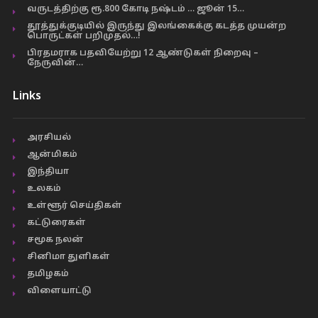
வருடத்திற்கு ரூ.800 கோடி நஷ்டம் … ஜூன் 15…
தூத்துக்குடியில் இருந்து இலங்கைக்கு கடத்த முயன்ற
பொருட்கள் பறிமுதல்…!
பிரதமராக பதவியேற்று 12 ஆண்டுகள் நிறைவு –
நேருவின்…
Links
அரசியல்
ஆன்மிகம்
இந்தியா
உலகம்
உள்ளூர் செய்திகள்
கட்டுரைகள்
சமூக நலன்
சினிமா துளிகள்
தமிழகம்
விளையாட்டு