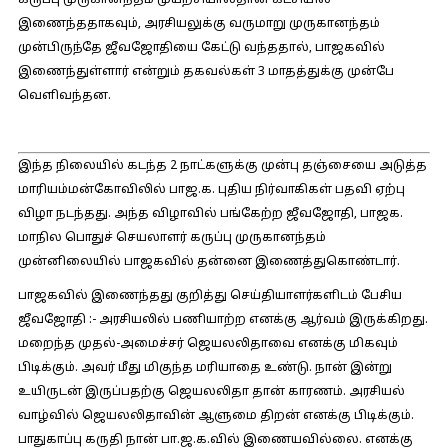
கருப்பு முருகானந்தம் முயற்சியால்தான் கட்சியில்
இணைந்ததாகவும், அரசியலுக்கு வருமாறு முருகானந்தம்
முன்பிருந்தே ஜீவஜோதியை கேட்டு வந்ததால், பாஜகவில்
இணைந்துள்ளார் என்றும் தகவல்கள் 3 மாதத்துக்கு முன்பே
வெளிவந்தன.
இந்த நிலையில் கடந்த 2 நாட்களுக்கு முன்பு தஞ்சையை அடுத்த
மாரியம்மன்கோவிலில் பாஜ.க. புதிய நிர்வாகிகள் பதவி ஏற்பு
விழா நடந்தது. அந்த விழாவில் பங்கேற்ற ஜீவஜோதி, பாஜக.
மாநில பொதுச் செயலாளர் கருப்பு முருகானந்தம்
முன்னிலையில் பாஜகவில் தன்னை இணைத்துகொண்டார்.
பாஜகவில் இணைந்தது குறித்து செய்தியாளர்களிடம் பேசிய
ஜீவஜோதி :-
அரசியலில் பணியாற்ற எனக்கு ஆர்வம் இருக்கிறது.
மறைந்த முதல்-அமைச்சர் ஜெயலலிதாவை எனக்கு மிகவும்
பிடிக்கும். அவர் மீது மிகுந்த மரியாதை உண்டு. நான் இன்று
உயிருடன் இருப்பதற்கு ஜெயலலிதா தான் காரணம். அரசியல்
வாழ்வில் ஜெயலலிதாவின் ஆளுமை திறன் எனக்கு பிடிக்கும்.
பாதுகாப்பு கருதி நான் பா.ஜ.க.வில் இணையவில்லை. எனக்கு