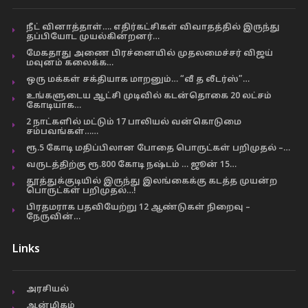
நீட் வினாத்தாள்…. எதிர்கட்சிகள் விவாதத்தில் இருந்து
தப்பியோட முயல்கின்றனர்…
மேகதாது அணை பிரச்னையில் முதலமைச்சர் விஜய்
மவுனம் கலைக்க…
ஒரு மக்கள் சக்தியாக மாறனும்… “வீ த லீடர்ஸ்”…
உங்களுடைய ஆட்சி முடிவில் கடன்தொகை 20 லட்சம்
கோடியாக…
2 நாட்களில் மட்டும் 17 பாலியல் வன்கொடுமை
சம்பவங்கள்……
ரூ.5 கோடி மதிப்பிலான போதை பொருட்கள் பறிமுதல் –…
வருடத்திற்கு ரூ.800 கோடி நஷ்டம் … ஜூன் 15…
தூத்துக்குடியில் இருந்து இலங்கைக்கு கடத்த முயன்ற
பொருட்கள் பறிமுதல்…!
பிரதமராக பதவியேற்று 12 ஆண்டுகள் நிறைவு –
நேருவின்…
Links
அரசியல்
ஆன்மிகம்