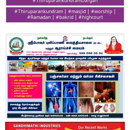
#ThiruparankundramDargah
#Thiruparankundram | #masjid | #worship |
#Ramadan | #bakrid | #highcourt