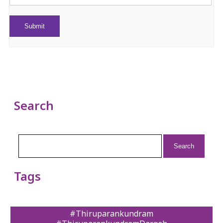
Search
Search
for:
Tags
#Thiruparankundram