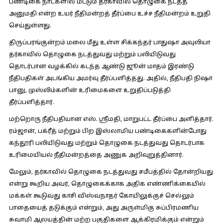
பண்டிகை நாட்களில் மட்டும் தர்காவில் தொழுகை நடத்த
அனுமதி என்ற உயர் நீதிமன்றத் தீர்ப்பை உச்ச நீதிமன்றம் உறுதி
செய்துள்ளது.
திருப்பரங்குன்றம் மலை மீது உள்ள சிக்கந்தர் பாதுஷா அவுலியா
தர்காவில் தொழுகை நடத்துவது மற்றும் பலியிடுவது
தொடர்பான வழக்கில் கடந்த ஆண்டு ஜூன் மாதம் இரண்டு
நீதிபதிகள் அடங்கிய அமர்வு தீர்ப்பளித்தது. அதில், நீதிபதி நிஷா
பானு, முஸ்லிம்களின் உரிமைகளை உறுதிப்படுத்தி
தீர்ப்பளித்தார்.
மற்றொரு நீதிபதியான எஸ். ஸ்ரீமதி, மாறுபட்ட தீர்ப்பை அளித்தார்.
ரம்ஜான், பக்ரீத் மற்றும் பிற இஸ்லாமிய பண்டிகைகளின்போது
கந்தூரி பலியிடுவது மற்றும் தொழுகை நடத்துவது தொடர்பாக
உரிமையியல் நீதிமன்றத்தை அணுக அறிவுறுத்தினார்.
மேலும், தர்காவில் தொழுகை நடத்துவது சமீபத்தில் தோன்றியது
என்று கூறிய அவர், தொழுகைக்காக அதிக எண்ணிக்கையில்
மக்கள் கூடுவது காசி விஸ்வநாதர் கோயிலுக்குச் செல்லும்
பாதையைத் தடுக்கும் என்றும், அது அருள்மிகு சுப்பிரமணிய
சுவாமி ஆலயத்தின் மற்ற பகுதிகளை ஆக்கிரமிக்கும் என்றும்