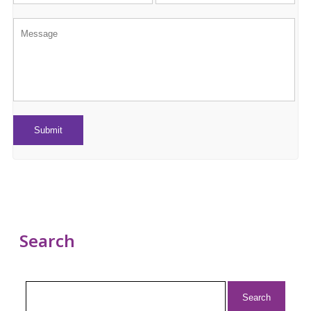
Search
Search
for: