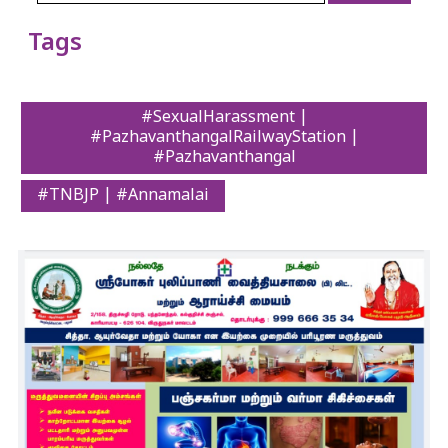
Tags
#SexualHarassment |
#PazhavanthangalRailwayStation |
#Pazhavanthangal
#TNBJP | #Annamalai