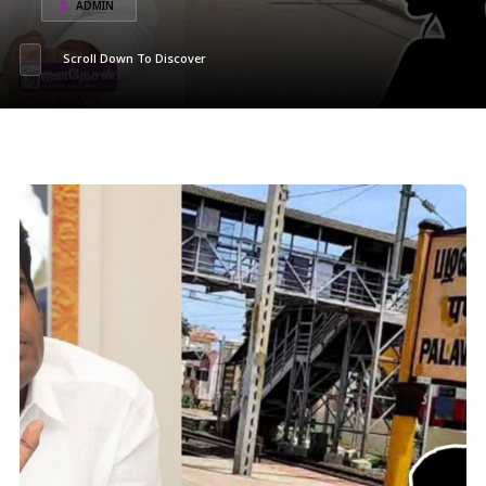
ADMIN
Scroll Down To Discover