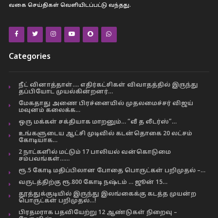
வகை செய்திகள் வெளியிடப்பட்டு வந்தது.
Categories
நீட் வினாத்தாள்…. எதிர்கட்சிகள் விவாதத்தில் இருந்து
தப்பியோட முயல்கின்றனர்…
மேகதாது அணை பிரச்னையில் முதலமைச்சர் விஜய்
மவுனம் கலைக்க…
ஒரு மக்கள் சக்தியாக மாறனும்… “வீ த லீடர்ஸ்”…
உங்களுடைய ஆட்சி முடிவில் கடன்தொகை 20 லட்சம்
கோடியாக…
2 நாட்களில் மட்டும் 17 பாலியல் வன்கொடுமை
சம்பவங்கள்……
ரூ.5 கோடி மதிப்பிலான போதை பொருட்கள் பறிமுதல் –…
வருடத்திற்கு ரூ.800 கோடி நஷ்டம் … ஜூன் 15…
தூத்துக்குடியில் இருந்து இலங்கைக்கு கடத்த முயன்ற
பொருட்கள் பறிமுதல்…!
பிரதமராக பதவியேற்று 12 ஆண்டுகள் நிறைவு –