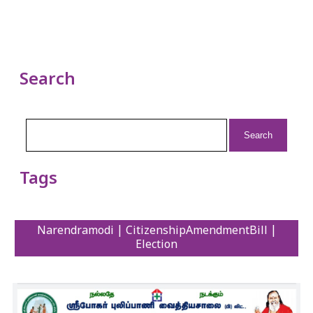
Search
Search
for:
Tags
Narendramodi | CitizenshipAmendmentBill |
Election