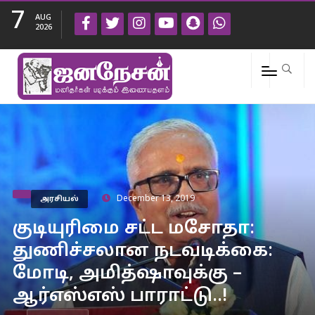
7
AUG
2026
அரசியல்
December 13, 2019
குடியுரிமை சட்ட மசோதா:
துணிச்சலான நடவடிக்கை:
மோடி, அமித்ஷாவுக்கு –
ஆர்எஸ்எஸ் பாராட்டு..!