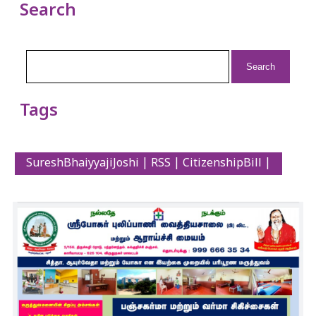
Search
Search
for:
Tags
SureshBhaiyyajiJoshi | RSS | CitizenshipBill |