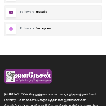
Followers
Youtube
Followers
Instagram
JANANESAN 1956ல் பெருந்த்தலைவர் காமராஜர் திருக்கத்தால் Tamil
Fortnithy – மனிதர்கள் படிக்கும் பத்திரிகை ஐனநேசன் என
வெளியிடப்பட்டது.அப்போது இதில் அரசியல், ஆன்மீகம், வரலாற்று