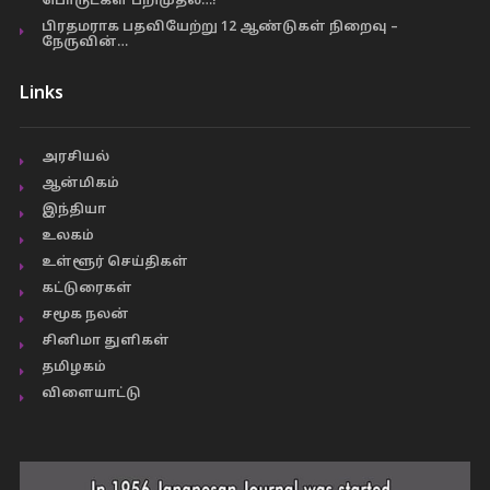
பொருட்கள் பறிமுதல்…!
பிரதமராக பதவியேற்று 12 ஆண்டுகள் நிறைவு –
நேருவின்…
Links
அரசியல்
ஆன்மிகம்
இந்தியா
உலகம்
உள்ளூர் செய்திகள்
கட்டுரைகள்
சமூக நலன்
சினிமா துளிகள்
தமிழகம்
விளையாட்டு