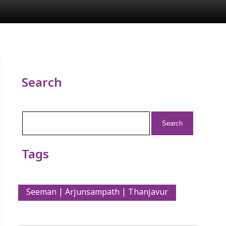
Search
Search
for:
Tags
Seeman | Arjunsampath | Thanjavur