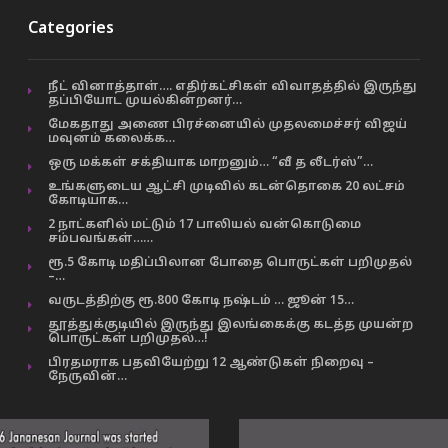
Categories
நீட் வினாத்தாள்…. எதிர்கட்சிகள் விவாதத்தில் இருந்து
தப்பியோட முயல்கின்றனர்…
மேகதாது அணை பிரச்னையில் முதலமைச்சர் விஜய்
மவுனம் கலைக்க…
ஒரு மக்கள் சக்தியாக மாறனும்… “வீ த லீடர்ஸ்”…
உங்களுடைய ஆட்சி முடிவில் கடன்தொகை 20 லட்சம்
கோடியாக…
2 நாட்களில் மட்டும் 17 பாலியல் வன்கொடுமை
சம்பவங்கள்……
ரூ.5 கோடி மதிப்பிலான போதை பொருட்கள் பறிமுதல்
–…
வருடத்திற்கு ரூ.800 கோடி நஷ்டம் … ஜூன் 15…
தூத்துக்குடியில் இருந்து இலங்கைக்கு கடத்த முயன்ற
பொருட்கள் பறிமுதல்…!
பிரதமராக பதவியேற்று 12 ஆண்டுகள் நிறைவு –
நேருவின்…