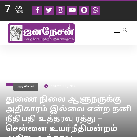
7
AUG
2026
அரசியல்
March 11, 2020
துணை நிலை ஆளுநருக்கு
அதிகாரம் இல்லை என்ற தனி
நீதிபதி உத்தரவு ரத்து –
சென்னை உயர்நீதிமன்றம்