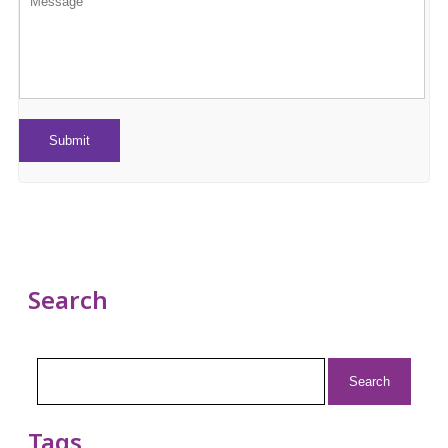
Search
Search
for:
Tags