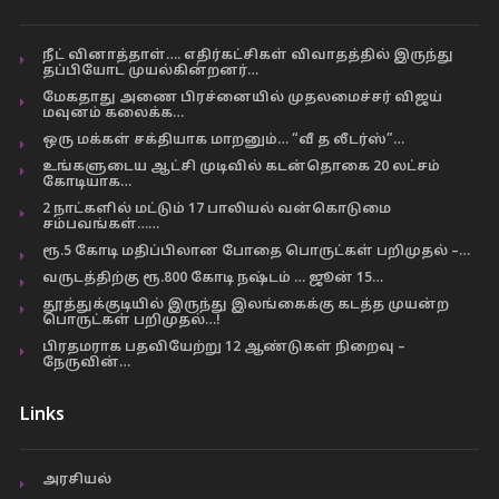
நீட் வினாத்தாள்…. எதிர்கட்சிகள் விவாதத்தில் இருந்து
தப்பியோட முயல்கின்றனர்…
மேகதாது அணை பிரச்னையில் முதலமைச்சர் விஜய்
மவுனம் கலைக்க…
ஒரு மக்கள் சக்தியாக மாறனும்… “வீ த லீடர்ஸ்”…
உங்களுடைய ஆட்சி முடிவில் கடன்தொகை 20 லட்சம்
கோடியாக…
2 நாட்களில் மட்டும் 17 பாலியல் வன்கொடுமை
சம்பவங்கள்……
ரூ.5 கோடி மதிப்பிலான போதை பொருட்கள் பறிமுதல் –…
வருடத்திற்கு ரூ.800 கோடி நஷ்டம் … ஜூன் 15…
தூத்துக்குடியில் இருந்து இலங்கைக்கு கடத்த முயன்ற
பொருட்கள் பறிமுதல்…!
பிரதமராக பதவியேற்று 12 ஆண்டுகள் நிறைவு –
நேருவின்…
Links
அரசியல்