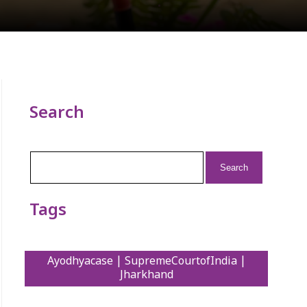
Search
Search
for:
Tags
Ayodhyacase | SupremeCourtofIndia |
Jharkhand