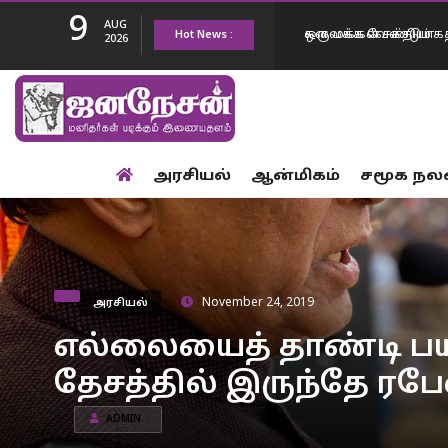
9
AUG
Hot News :
ஒரு மக்கள் சக்தியாக ம
2026
எண்ணிக்கை 50…
உங்களுடைய ஆட்சி மு
அரசியல்
ஆன்மிகம்
சமூக நல
உயர தான் போகிறது..
2 நாட்களில் மட்டும் 
ஒழுங்கு முழு…
நீட் வினாத்தாள்…. எதி
அரசியல்
November 24, 2019
முயல்கின்றனர் -மத்த
மேகதாது அணை பிரச்
எல்லையைத் தாண்டி ப
தேசத்தில் இருந்தே ரபே
கலைக்க வேண்டும் – 
ADMIN