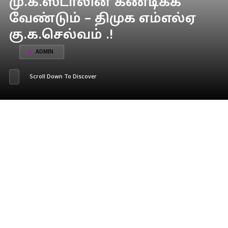
மு.க.ஸ்டாலின் கண்டிக்க
வேண்டும் – திமுக எம்எல்ஏ
கு.க.செல்வம் .!
ADMIN
Scroll Down To Discover