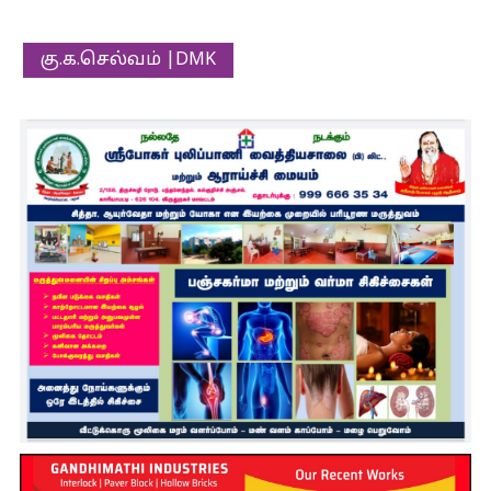
கு.க.செல்வம் |DMK