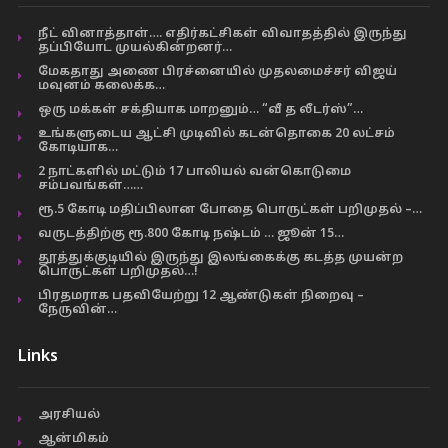
நீட் வினாத்தாள்…. எதிர்கட்சிகள் விவாதத்தில் இருந்து
தப்பியோட முயல்கின்றனர்…
மேகதாது அணை பிரச்னையில் முதலமைச்சர் விஜய்
மவுனம் கலைக்க…
ஒரு மக்கள் சக்தியாக மாறனும்… “வீ த லீடர்ஸ்”…
உங்களுடைய ஆட்சி முடிவில் கடன்தொகை 20 லட்சம்
கோடியாக…
2 நாட்களில் மட்டும் 17 பாலியல் வன்கொடுமை
சம்பவங்கள்……
ரூ.5 கோடி மதிப்பிலான போதை பொருட்கள் பறிமுதல் –…
வருடத்திற்கு ரூ.800 கோடி நஷ்டம் … ஜூன் 15…
தூத்துக்குடியில் இருந்து இலங்கைக்கு கடத்த முயன்ற
பொருட்கள் பறிமுதல்…!
பிரதமராக பதவியேற்று 12 ஆண்டுகள் நிறைவு –
நேருவின்…
Links
அரசியல்
ஆன்மிகம்