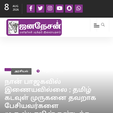
8
AUG
2026
அரசியல்
August 4, 2020
நான் பாஜகவில்
இணையவில்லை ; தமிழ்
கடவுள் முருகனை தவறாக
பேசியவர்களை