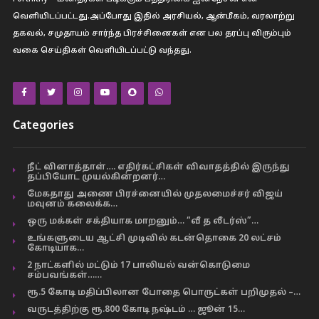
வெளியிடப்பட்டது.அப்போது இதில் அரசியல், ஆன்மீகம், வரலாற்று
தகவல், சமுதாயம் சார்ந்த பிரச்சினைகள் என பல தரப்பு விரும்பும்
வகை செய்திகள் வெளியிடப்பட்டு வந்தது.
Categories
நீட் வினாத்தாள்…. எதிர்கட்சிகள் விவாதத்தில் இருந்து
தப்பியோட முயல்கின்றனர்…
மேகதாது அணை பிரச்னையில் முதலமைச்சர் விஜய்
மவுனம் கலைக்க…
ஒரு மக்கள் சக்தியாக மாறனும்… “வீ த லீடர்ஸ்”…
உங்களுடைய ஆட்சி முடிவில் கடன்தொகை 20 லட்சம்
கோடியாக…
2 நாட்களில் மட்டும் 17 பாலியல் வன்கொடுமை
சம்பவங்கள்……
ரூ.5 கோடி மதிப்பிலான போதை பொருட்கள் பறிமுதல் –…
வருடத்திற்கு ரூ.800 கோடி நஷ்டம் … ஜூன் 15…