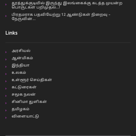
தூத்துக்குடியில் இருந்து இலங்கைக்கு கடத்த முயன்ற
பொருட்கள் பறிமுதல்…!
பிரதமராக பதவியேற்று 12 ஆண்டுகள் நிறைவு –
நேருவின்…
Links
அரசியல்
ஆன்மிகம்
இந்தியா
உலகம்
உள்ளூர் செய்திகள்
கட்டுரைகள்
சமூக நலன்
சினிமா துளிகள்
தமிழகம்
விளையாட்டு