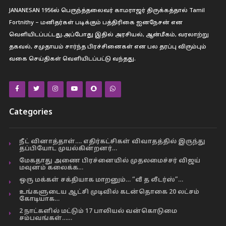
JANANESAN 1956ல் பெருந்த்தலைவர் காமராஜர் திருக்கத்தால் Tamil
Fortnithy – மனிதர்கள் படிக்கும் பத்திரிகை ஐனநேசன் என
வெளியிடப்பட்டது.அப்போது இதில் அரசியல், ஆன்மீகம், வரலாற்று
தகவல், சமுதாயம் சார்ந்த பிரச்சினைகள் என பல தரப்பு விரும்பும்
வகை செய்திகள் வெளியிடப்பட்டு வந்தது.
Categories
நீட் வினாத்தாள்…. எதிர்கட்சிகள் விவாதத்தில் இருந்து
தப்பியோட முயல்கின்றனர்…
மேகதாது அணை பிரச்னையில் முதலமைச்சர் விஜய்
மவுனம் கலைக்க…
ஒரு மக்கள் சக்தியாக மாறனும்… “வீ த லீடர்ஸ்”…
உங்களுடைய ஆட்சி முடிவில் கடன்தொகை 20 லட்சம்
கோடியாக…
2 நாட்களில் மட்டும் 17 பாலியல் வன்கொடுமை
சம்பவங்கள்……