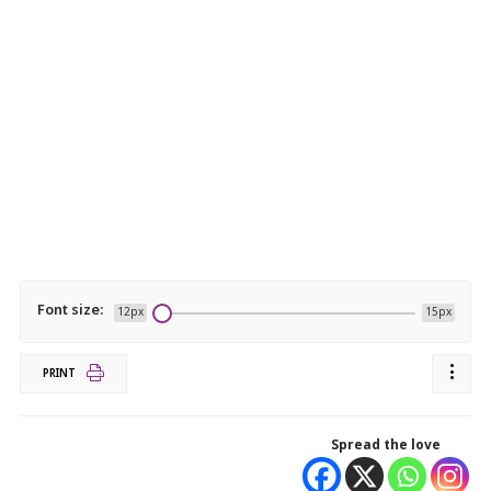
Font size:
12px
15px
PRINT
Spread the love