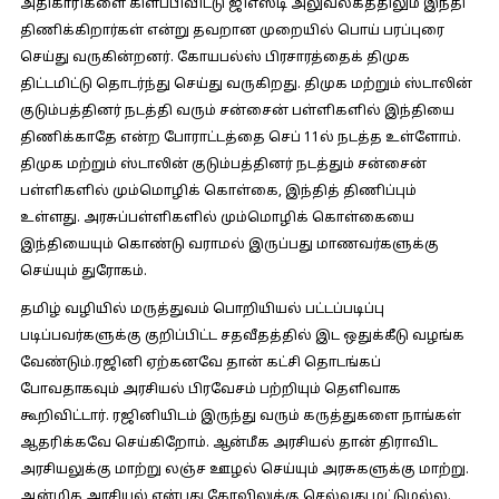
அதிகாரிகளை கிளப்பிவிட்டு ஜிஎஸ்டி அலுவலகத்திலும் இந்தி
திணிக்கிறார்கள் என்று தவறான முறையில் பொய் பரப்புரை
செய்து வருகின்றனர். கோயபல்ஸ் பிரசாரத்தைக் திமுக
திட்டமிட்டு தொடர்ந்து செய்து வருகிறது. திமுக மற்றும் ஸ்டாலின்
குடும்பத்தினர் நடத்தி வரும் சன்சைன் பள்ளிகளில் இந்தியை
திணிக்காதே என்ற போராட்டத்தை செப் 11ல் நடத்த உள்ளோம்.
திமுக மற்றும் ஸ்டாலின் குடும்பத்தினர் நடத்தும் சன்சைன்
பள்ளிகளில் மும்மொழிக் கொள்கை, இந்தித் திணிப்பும்
உள்ளது. அரசுப்பள்ளிகளில் மும்மொழிக் கொள்கையை
இந்தியையும் கொண்டு வராமல் இருப்பது மாணவர்களுக்கு
செய்யும் துரோகம்.
தமிழ் வழியில் மருத்துவம் பொறியியல் பட்டப்படிப்பு
படிப்பவர்களுக்கு குறிப்பிட்ட சதவீதத்தில் இட ஒதுக்கீடு வழங்க
வேண்டும்.ரஜினி ஏற்கனவே தான் கட்சி தொடங்கப்
போவதாகவும் அரசியல் பிரவேசம் பற்றியும் தெளிவாக
கூறிவிட்டார். ரஜினியிடம் இருந்து வரும் கருத்துகளை நாங்கள்
ஆதரிக்கவே செய்கிறோம். ஆன்மீக அரசியல் தான் திராவிட
அரசியலுக்கு மாற்று லஞ்ச ஊழல் செய்யும் அரசுகளுக்கு மாற்று.
ஆன்மிக அரசியல் என்பது கோவிலுக்கு செல்வது மட்டுமல்ல.