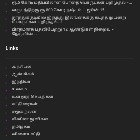
ரூ.5 கோடி மதிப்பிலான போதை பொருட்கள் பறிமுதல் –…
வருடத்திற்கு ரூ.800 கோடி நஷ்டம் … ஜூன் 15…
தூத்துக்குடியில் இருந்து இலங்கைக்கு கடத்த முயன்ற
பொருட்கள் பறிமுதல்…!
பிரதமராக பதவியேற்று 12 ஆண்டுகள் நிறைவு –
நேருவின்…
Links
அரசியல்
ஆன்மிகம்
இந்தியா
உலகம்
உள்ளூர் செய்திகள்
கட்டுரைகள்
சமூக நலன்
சினிமா துளிகள்
தமிழகம்
விளையாட்டு