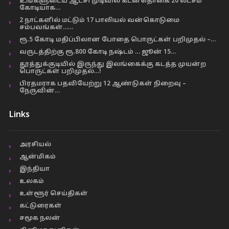
உங்களுடைய ஆட்சி முடிவில் கடன்தொகை 20 லட்சம்
கோடியாக…
2 நாட்களில் மட்டும் 17 பாலியல் வன்கொடுமை
சம்பவங்கள்……
ரூ.5 கோடி மதிப்பிலான போதை பொருட்கள் பறிமுதல் –…
வருடத்திற்கு ரூ.800 கோடி நஷ்டம் … ஜூன் 15…
தூத்துக்குடியில் இருந்து இலங்கைக்கு கடத்த முயன்ற
பொருட்கள் பறிமுதல்…!
பிரதமராக பதவியேற்று 12 ஆண்டுகள் நிறைவு –
நேருவின்…
Links
அரசியல்
ஆன்மிகம்
இந்தியா
உலகம்
உள்ளூர் செய்திகள்
கட்டுரைகள்
சமூக நலன்