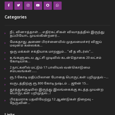
Categories
நீட் வினாத்தாள்…. எதிர்கட்சிகள் விவாதத்தில் இருந்து
தப்பியோட முயல்கின்றனர்…
மேகதாது அணை பிரச்னையில் முதலமைச்சர் விஜய்
மவுனம் கலைக்க…
ஒரு மக்கள் சக்தியாக மாறனும்… “வீ த லீடர்ஸ்”…
உங்களுடைய ஆட்சி முடிவில் கடன்தொகை 20 லட்சம்
கோடியாக…
2 நாட்களில் மட்டும் 17 பாலியல் வன்கொடுமை
சம்பவங்கள்……
ரூ.5 கோடி மதிப்பிலான போதை பொருட்கள் பறிமுதல் –…
வருடத்திற்கு ரூ.800 கோடி நஷ்டம் … ஜூன் 15…
தூத்துக்குடியில் இருந்து இலங்கைக்கு கடத்த முயன்ற
பொருட்கள் பறிமுதல்…!
பிரதமராக பதவியேற்று 12 ஆண்டுகள் நிறைவு –
நேருவின்…