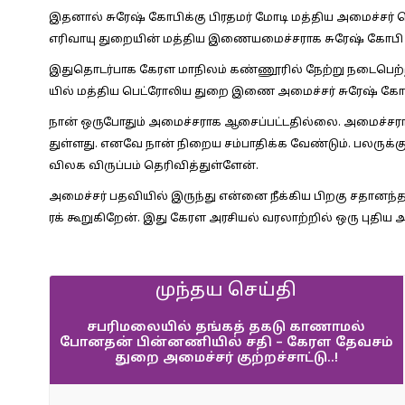
இதனால் சுரேஷ் கோபிக்கு பிரதமர் மோடி மத்திய அமைச்சர் ப
எரிவாயு துறையின் மத்திய இணையமைச்சராக சுரேஷ் கோபி பொ
இதுதொடர்பாக கேரள மாநிலம் கண்​ணூரில் நேற்று நடை​பெற்ற பாஜ
யில் மத்​திய பெட்​ரோலிய துறை இணை அமைச்​சர் சுரேஷ் கோப
நான் ஒருபோதும் அமைச்​ச​ராக ஆசைப்​பட்​ட​தில்​லை. அமைச்
துள்​ளது. எனவே நான் நிறைய சம்பாதிக்க வேண்டும். பலருக்க
விலக விருப்​பம் தெரி​வித்​துள்​ளேன்.
அமைச்​சர் பதவி​யில் இருந்து என்னை நீக்​கிய பிறகு சதானந்
ரக் கூறுகிறேன். இது கேரள அரசி​யல் வரலாற்​றில் ஒரு புதிய அத்​
முந்தய செய்தி
சபரிமலையில் தங்கத் தகடு காணாமல்
போனதன் பின்னணியில் சதி – கேரள தேவசம்
துறை அமைச்சர் குற்றச்சாட்டு..!