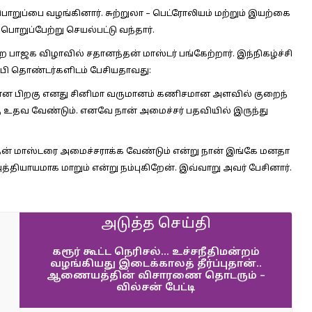
ொறுப்பை வழங்கினார். சுற்றுலா – பெட்ரோலியம் மற்றும் இயற்கை
றுப்பேற்று செயல்பட்டு வந்தார்.
க விழா​வில் சதானந்​தன் மாஸ்​டர் பங்​கேற்​றார். இந்​நிகழ்ச்​சி​
ி தொண்​டர்​களிடம் பேசி​ய​தாவது:
​ச​ரான பிறகு எனது சினிமா வரு​மானம் கணிச​மான அளவில் குறைந்​
ு உதவ வேண்டும். எனவே நான் அமைச்​சர் பதவி​யில் இருந்து
​தன் மாஸ்டரை அமைச்​ச​ராக்க வேண்​டும் என்று நான் இங்கே மனதா​
தி​யாய​மாக மாறும் என்று நம்​பு​கிறேன். இவ்​வாறு அவர் பேசி​னார்​.
அடுத்த செய்தி
கரூர் கூட்ட நெரிசல்… உச்சநீதிமன்றம்
வழங்கியது இடைக்காலத் தீர்ப்புதான்..
ஆணையத்தின் விசாரணை தொடரும் –
வில்சன் பேட்டி