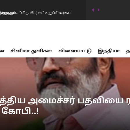
ாறனும்… “வீ த லீடர்ஸ்” உறுப்பினர்கள்
டிவில் கடன்தொகை 20 லட்சம் கோடியாக
ன்
சினிமா துளிகள்
விளையாட்டு
இந்தியா
த
…
17 பாலியல் வன்கொடுமை சம்பவங்கள்… சட்டம்
ர்கட்சிகள் விவாதத்தில் இருந்து தப்பியோட
ிய அமைச்சர் கிரண்…
னையில் முதலமைச்சர் விஜய் மவுனம்
த்திய அமைச்சர் பதவியை
கோபி..!
திமுக…