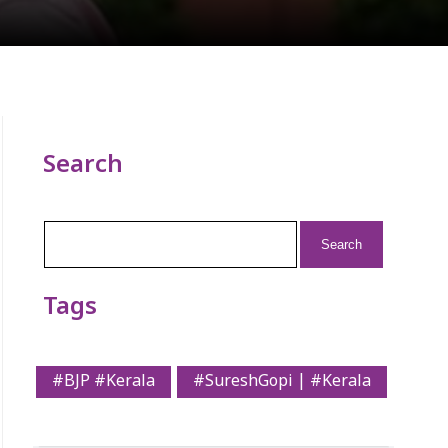
Search
Search
for:
Tags
#BJP #Kerala
#SureshGopi | #Kerala