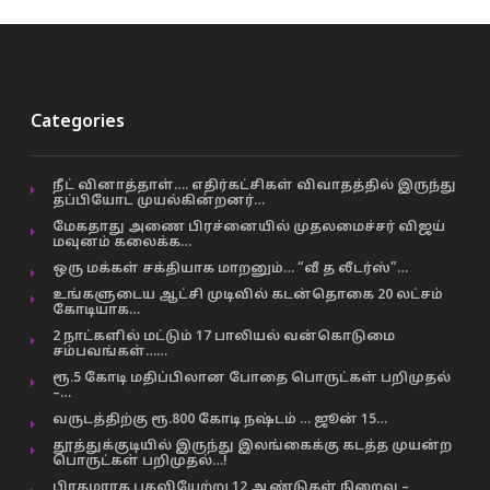
Categories
நீட் வினாத்தாள்…. எதிர்கட்சிகள் விவாதத்தில் இருந்து
தப்பியோட முயல்கின்றனர்…
மேகதாது அணை பிரச்னையில் முதலமைச்சர் விஜய்
மவுனம் கலைக்க…
ஒரு மக்கள் சக்தியாக மாறனும்… “வீ த லீடர்ஸ்”…
உங்களுடைய ஆட்சி முடிவில் கடன்தொகை 20 லட்சம்
கோடியாக…
2 நாட்களில் மட்டும் 17 பாலியல் வன்கொடுமை
சம்பவங்கள்……
ரூ.5 கோடி மதிப்பிலான போதை பொருட்கள் பறிமுதல்
–…
வருடத்திற்கு ரூ.800 கோடி நஷ்டம் … ஜூன் 15…
தூத்துக்குடியில் இருந்து இலங்கைக்கு கடத்த முயன்ற
பொருட்கள் பறிமுதல்…!
பிரதமராக பதவியேற்று 12 ஆண்டுகள் நிறைவு –