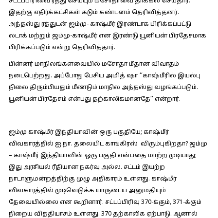
சட்டப்பிரிவை ரத்து செய்யும் மசோதாவை தாக்கல் செய்தார்.
இதற்கு எதிர்க்கட்சிகள் கடும் கண்டனம் தெரிவித்தனர்.
அந்தஸ்து ரத்துடன் ஜம்மு- காஷ்மீர் இரண்டாக பிரிக்கப்பட்டு
லடாக் மற்றும் ஜம்மு-காஷ்மீர் என இரண்டு யூனியன் பிரதேசமாக
பிரிக்கப்படும் என்று தெரிவித்தார்.
பின்னர் மாநிலங்களவையில் மசோதா மீதான விவாதம்
நடைபெற்றது. அப்போது பேசிய அமித் ஷா ‘‘காஷ்மீரில் இயல்பு
நிலை திரும்பியதும் மீண்டும் மாநில அந்தஸ்து வழங்கப்படும்.
யூனியன் பிரதேசம் என்பது தற்காலிகமானதே’’ என்றார்.
ஜம்மு காஷ்மீர் இந்தியாவின் ஒரு பகுதியே; காஷ்மீர்
விவகாரத்தில் ஐ.நா. தலையிட காங்கிரஸ் விரும்புகிறதா? ஜம்மு
– காஷ்மீர் இந்தியாவின் ஒரு பகுதி என்பதை மாற்ற முடியாது;
இது அரசியல் ரீதியான நகர்வு அல்ல. சட்டம் இயற்ற
நாடாளுமன்றத்திற்கு முழு அதிகாரம் உள்ளது. காஷ்மீர்
விவகாரத்தில் முடிவெடுக்க யாருடைய அனுமதியும்
தேவையில்லை என கூறினார். சட்டப்பிரிவு 370-க்கும், 371-க்கும்
நிறைய வித்தியாசம் உள்ளது. 370 தற்காலிக ஏற்பாடு. ஆனால்