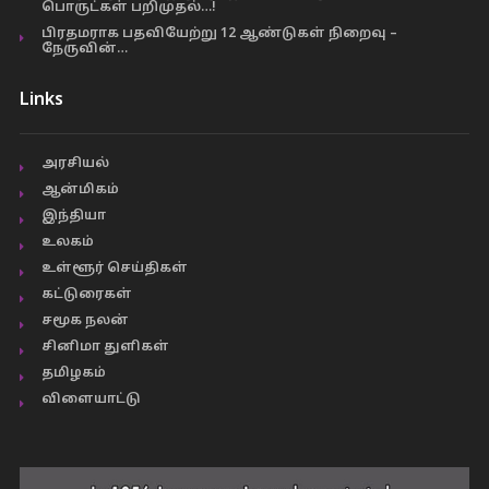
பொருட்கள் பறிமுதல்…!
பிரதமராக பதவியேற்று 12 ஆண்டுகள் நிறைவு –
நேருவின்…
Links
அரசியல்
ஆன்மிகம்
இந்தியா
உலகம்
உள்ளூர் செய்திகள்
கட்டுரைகள்
சமூக நலன்
சினிமா துளிகள்
தமிழகம்
விளையாட்டு