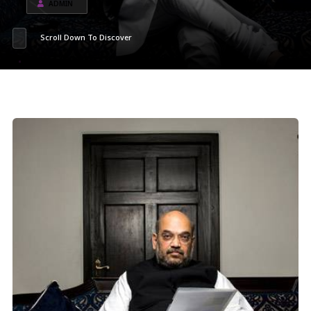
ADMIN
Scroll Down To Discover