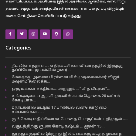
வெளியிடப்பட்டது.அப்போது இதில் அரசியல், ஆன்மீகம், வரலாற்று
தகவல், சமுதாயம் சார்ந்த பிரச்சினைகள் என பல தரப்பு விரும்பும்
வகை செய்திகள் வெளியிடப்பட்டு வந்தது.
Categories
நீட் வினாத்தாள்…. எதிர்கட்சிகள் விவாதத்தில் இருந்து
தப்பியோட முயல்கின்றனர்…
மேகதாது அணை பிரச்னையில் முதலமைச்சர் விஜய்
மவுனம் கலைக்க…
ஒரு மக்கள் சக்தியாக மாறனும்… “வீ த லீடர்ஸ்”…
உங்களுடைய ஆட்சி முடிவில் கடன்தொகை 20 லட்சம்
கோடியாக…
2 நாட்களில் மட்டும் 17 பாலியல் வன்கொடுமை
சம்பவங்கள்……
ரூ.5 கோடி மதிப்பிலான போதை பொருட்கள் பறிமுதல் –…
வருடத்திற்கு ரூ.800 கோடி நஷ்டம் … ஜூன் 15…
தூத்துக்குடியில் இருந்து இலங்கைக்கு கடத்த முயன்ற