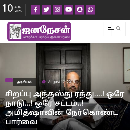
10
AUG
2026
அரசியல்
August 12, 2019
சிறப்பு அந்தஸ்து ரத்து….! ஒரே
நாடு…! ஒரே சட்டம்..!
அமித்ஷாவின் நேர்கொண்ட
பார்வை