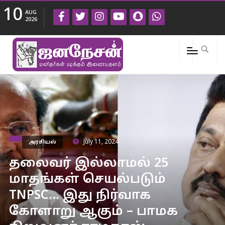
10
AUG
2026
அரசியல்
July 11, 2024
தலைவர் இல்லாமல் 25
மாதங்கள் செயல்படும்
TNPSC… இது நிர்வாக
கோளாறு ஆகும் – பாமக