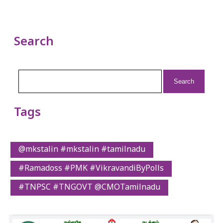
Search
Search
for:
Tags
@mkstalin #mkstalin #tamilnadu
#Ramadoss #PMK #VikravandiByPolls
#TNPSC #TNGOVT @CMOTamilnadu