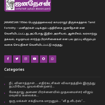
JANANESAN 1956ல் பெருந்த்தலைவர் காமராஜர் திருக்கத்தால் Tamil
Fortnithy – மனிதர்கள் படிக்கும் பத்திரிகை ஐனநேசன் என
வெளியிடப்பட்டது.அப்போது இதில் அரசியல், ஆன்மீகம், வரலாற்று
தகவல், சமுதாயம் சார்ந்த பிரச்சினைகள் என பல தரப்பு விரும்பும்
வகை செய்திகள் வெளியிடப்பட்டு வந்தது.
Categories
நீட் வினாத்தாள்…. எதிர்கட்சிகள் விவாதத்தில் இருந்து
தப்பியோட முயல்கின்றனர்…
மேகதாது அணை பிரச்னையில் முதலமைச்சர் விஜய்
மவுனம் கலைக்க…
ஒரு மக்கள் சக்தியாக மாறனும்… “வீ த லீடர்ஸ்”…