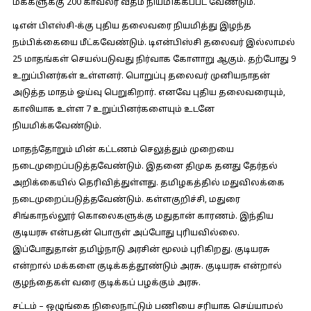
மக்களுக்கு 200 காவலர் வீதம் நியமிக்கப்பட வேண்டும்.
டிஎன் பிஎஸ்சி-க்கு புதிய தலைவரை நியமித்து இழந்த
நம்பிக்கையை மீட்கவேண்டும். டிஎன்பிஸ்சி தலைவர் இல்லாமல்
25 மாதங்கள் செயல்படுவது நிர்வாக கோளாறு ஆகும். தற்போது 9
உறுப்பினர்கள் உள்ளனர். பொறுப்பு தலைவர் முனியநாதன்
அடுத்த மாதம் ஓய்வு பெறுகிறார். எனவே புதிய தலைவரையும்,
காலியாக உள்ள 7 உறுப்பினர்களையும் உடனே
நியமிக்கவேண்டும்.
மாதந்தோறும் மின் கட்டணம் செலுத்தும் முறையை
நடைமுறைப்படுத்தவேண்டும். இதனை திமுக தனது தேர்தல்
அறிக்கையில் தெரிவித்துள்ளது. தமிழகத்தில் மதுவிலக்கை
நடைமுறைப்படுத்தவேண்டும். கள்ளகுறிச்சி, மதுரை
சிங்காநல்லூர் கொலைகளுக்கு மதுதான் காரணம். இந்திய
குடியரசு என்பதன் பொருள் அப்போது புரியவில்லை.
இப்போதுதான் தமிழ்நாடு அரசின் மூலம் புரிகிறது. குடியரசு
என்றால் மக்களை குடிக்கத்தூண்டும் அரசு. குடியரசு என்றால்
குழந்தைகள் வரை குடிக்கப் பழக்கும் அரசு.
சட்டம் – ஒழுங்கை நிலைநாட்டும் பணியை சரியாக செய்யாமல்