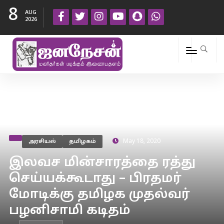
8
AUG
2026
அரசியல்
தமிழகம்
May 18, 2020
இலவச மின்சாரத்தை ரத்து
செய்யக்கூடாது – பிரதமர்
மோடிக்கு தமிழக முதல்வர்
பழனிசாமி கடிதம்