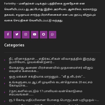
Fortnithy – மனிதர்கள் படிக்கும் பத்திரிகை ஐனநேசன் என
வெளியிடப்பட்டது.அப்போது இதில் அரசியல், ஆன்மீகம், வரலாற்று
தகவல், சமுதாயம் சார்ந்த பிரச்சினைகள் என பல தரப்பு விரும்பும்
வகை செய்திகள் வெளியிடப்பட்டு வந்தது.
Categories
நீட் வினாத்தாள்…. எதிர்கட்சிகள் விவாதத்தில் இருந்து
தப்பியோட முயல்கின்றனர்…
மேகதாது அணை பிரச்னையில் முதலமைச்சர் விஜய்
மவுனம் கலைக்க…
ஒரு மக்கள் சக்தியாக மாறனும்… “வீ த லீடர்ஸ்”…
உங்களுடைய ஆட்சி முடிவில் கடன்தொகை 20 லட்சம்
கோடியாக…
2 நாட்களில் மட்டும் 17 பாலியல் வன்கொடுமை
சம்பவங்கள்……
ரூ.5 கோடி மதிப்பிலான போதை பொருட்கள் பறிமுதல் –…