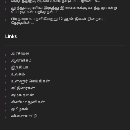
வருடத்திற்கு ரூ.800 கோடி நஷ்டம் … ஜூன் 15…
தூத்துக்குடியில் இருந்து இலங்கைக்கு கடத்த முயன்ற
பொருட்கள் பறிமுதல்…!
பிரதமராக பதவியேற்று 12 ஆண்டுகள் நிறைவு –
நேருவின்…
Links
அரசியல்
ஆன்மிகம்
இந்தியா
உலகம்
உள்ளூர் செய்திகள்
கட்டுரைகள்
சமூக நலன்
சினிமா துளிகள்
தமிழகம்
விளையாட்டு