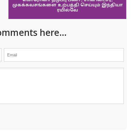
கொரோனா தடுப்பு பணி ; சானிடைசர்,
முகக்கவசங்களை உற்பத்தி செய்யும் இந்தியா
ரயில்வே
omments here...