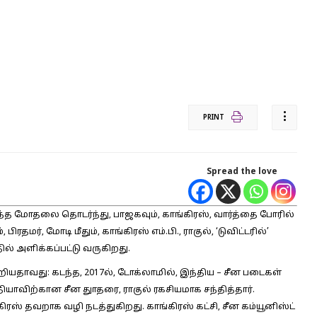
PRINT
Spread the love
்த மோதலை தொடர்ந்து, பாஜகவும், காங்கிரஸ், வார்த்தை போரில்
ரதமர், மோடி மீதும், காங்கிரஸ் எம்.பி., ராகுல், ‘டுவிட்டரில்’
தில் அளிக்கப்பட்டு வருகிறது.
ூறியதாவது: கடந்த, 2017ல், டோக்லாமில், இந்திய – சீன படைகள்
தியாவிற்கான சீன துாதரை, ராகுல் ரகசியமாக சந்தித்தார்.
ரஸ் தவறாக வழி நடத்துகிறது. காங்கிரஸ் கட்சி, சீன கம்யூனிஸ்ட்