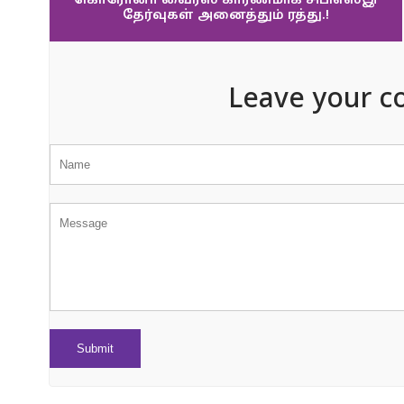
கொரோனா வைரஸ் காரணமாக சிபிஎஸ்இ
தேர்வுகள் அனைத்தும் ரத்து.!
Leave your c