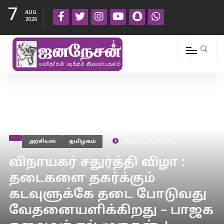
7
AUG
2026
அரசியல்
தமிழகம்
August 14, 2020
விநாயகர் சதுர்த்தி விழா :
தடைகளை தகர்க்கும்
கடவுளுக்கே தடை போடுவது
வேதனையளிக்கிறது – பாஜக