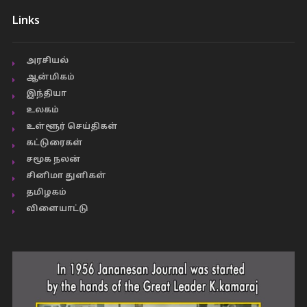
Links
அரசியல்
ஆன்மிகம்
இந்தியா
உலகம்
உள்ளூர் செய்திகள்
கட்டுரைகள்
சமூக நலன்
சினிமா துளிகள்
தமிழகம்
விளையாட்டு