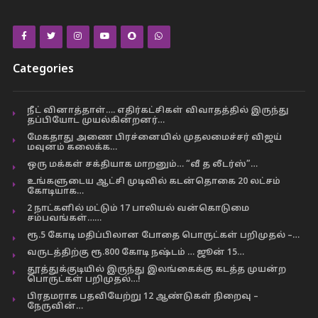
Categories
நீட் வினாத்தாள்…. எதிர்கட்சிகள் விவாதத்தில் இருந்து
தப்பியோட முயல்கின்றனர்…
மேகதாது அணை பிரச்னையில் முதலமைச்சர் விஜய்
மவுனம் கலைக்க…
ஒரு மக்கள் சக்தியாக மாறனும்… “வீ த லீடர்ஸ்”…
உங்களுடைய ஆட்சி முடிவில் கடன்தொகை 20 லட்சம்
கோடியாக…
2 நாட்களில் மட்டும் 17 பாலியல் வன்கொடுமை
சம்பவங்கள்……
ரூ.5 கோடி மதிப்பிலான போதை பொருட்கள் பறிமுதல் –…
வருடத்திற்கு ரூ.800 கோடி நஷ்டம் … ஜூன் 15…
தூத்துக்குடியில் இருந்து இலங்கைக்கு கடத்த முயன்ற
பொருட்கள் பறிமுதல்…!
பிரதமராக பதவியேற்று 12 ஆண்டுகள் நிறைவு –
நேருவின்…