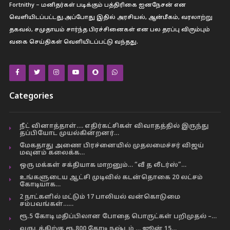
Fortnithy – மனிதர்கள் படிக்கும் பத்திரிகை ஐனநேசன் என
வெளியிடப்பட்டது.அப்போது இதில் அரசியல், ஆன்மீகம், வரலாற்று
தகவல், சமுதாயம் சார்ந்த பிரச்சினைகள் என பல தரப்பு விரும்பும்
வகை செய்திகள் வெளியிடப்பட்டு வந்தது.
Categories
நீட் வினாத்தாள்…. எதிர்கட்சிகள் விவாதத்தில் இருந்து
தப்பியோட முயல்கின்றனர்…
மேகதாது அணை பிரச்னையில் முதலமைச்சர் விஜய்
மவுனம் கலைக்க…
ஒரு மக்கள் சக்தியாக மாறனும்… “வீ த லீடர்ஸ்”…
உங்களுடைய ஆட்சி முடிவில் கடன்தொகை 20 லட்சம்
கோடியாக…
2 நாட்களில் மட்டும் 17 பாலியல் வன்கொடுமை
சம்பவங்கள்……
ரூ.5 கோடி மதிப்பிலான போதை பொருட்கள் பறிமுதல் –…
வருடத்திற்கு ரூ.800 கோடி நஷ்டம் … ஜூன் 15…