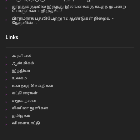
தூத்துக்குடியில் இருந்து இலங்கைக்கு கடத்த முயன்ற
பொருட்கள் பறிமுதல்…!
பிரதமராக பதவியேற்று 12 ஆண்டுகள் நிறைவு –
நேருவின்…
Links
அரசியல்
ஆன்மிகம்
இந்தியா
உலகம்
உள்ளூர் செய்திகள்
கட்டுரைகள்
சமூக நலன்
சினிமா துளிகள்
தமிழகம்
விளையாட்டு