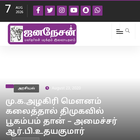
7
AUG
2026
அரசியல்
August 23, 2020
மு.க.அழகிரி மௌனம்
கலைத்தால் திமுகவில்
பூகம்பம் தான் – அமைச்சர்
ஆர்.பி.உதயகுமார்