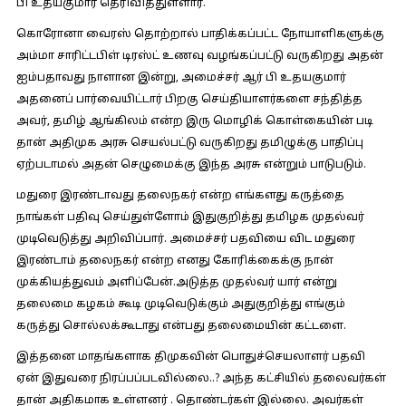
பி உதயகுமார் தெரிவித்துள்ளார்.
கொரோனா வைரஸ் தொற்றால் பாதிக்கப்பட்ட நோயாளிகளுக்கு
அம்மா சாரிட்டபிள் டிரஸ்ட் உணவு வழங்கப்பட்டு வருகிறது அதன்
ஐம்பதாவது நாளான இன்று, அமைச்சர் ஆர் பி உதயகுமார்
அதனைப் பார்வையிட்டார் பிறகு செய்தியாளர்களை சந்தித்த
அவர், தமிழ் ஆங்கிலம் என்ற இரு மொழிக் கொள்கையின் படி
தான் அதிமுக அரசு செயல்பட்டு வருகிறது தமிழுக்கு பாதிப்பு
ஏற்படாமல் அதன் செழுமைக்கு இந்த அரசு என்றும் பாடுபடும்.
மதுரை இரண்டாவது தலைநகர் என்ற எங்களது கருத்தை
நாங்கள் பதிவு செய்துள்ளோம் இதுகுறித்து தமிழக முதல்வர்
முடிவெடுத்து அறிவிப்பார். அமைச்சர் பதவியை விட மதுரை
இரண்டாம் தலைநகர் என்ற எனது கோரிக்கைக்கு நான்
முக்கியத்துவம் அளிப்பேன்.அடுத்த முதல்வர் யார் என்று
தலைமை கழகம் கூடி முடிவெடுக்கும் அதுகுறித்து எங்கும்
கருத்து சொல்லக்கூடாது என்பது தலைமையின் கட்டளை.
இத்தனை மாதங்களாக திமுகவின் பொதுச்செயலாளர் பதவி
ஏன் இதுவரை நிரப்பப்படவில்லை..? அந்த கட்சியில் தலைவர்கள்
தான் அதிகமாக உள்ளனர் . தொண்டர்கள் இல்லை. அவர்கள்