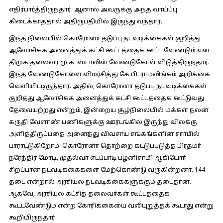
எதிர்பார்த்திருந்தார். ஆனால் அவருக்கு அந்த வாய்ப்பு
கிடைக்காததால் அதிருப்தியில் இருந்து வந்தார்.
இந்த நிலையில் கொரோனா தடுப்பு நடவடிக்கைகள் குறித்து
ஆலோசிக்க அனைத்துக் கட்சி கூட்டத்தைக் கூட்ட வேண்டும் என
திமுக தலைவர் மு.க. ஸ்டாலின் வேண்டுகோள் விடுத்திருந்தார்.
இந்த வேண்டுகோளை விமர்சித்து கே.பி. ராமலிங்கம் அறிக்கை
வெளியிட்டிருந்தார். அதில், கொரோனா தடுப்பு நடவடிக்கைகள்
குறித்து ஆலோசிக்க அனைத்துக் கட்சி கூட்டத்தைக் கூட்டுவது
தேவையற்றது என்றும், இன்றைய சூழ்நிலையில் மக்கள் நலன்
கருதி வேளாண் பணிகளுக்கு ஊரடங்கில் இருந்து விலக்கு
அளித்திருப்பதை அனைத்து விவசாய சங்கங்களின் சாா்பில்
பாராட்டுகிறோம். கொரோனா தொற்றை கட்டுப்படுத்த பிரதமா்
நரேந்திர மோடி, முதல்வா் எடப்பாடி பழனிசாமி ஆகியோா்
சிறப்பான நடவடிக்கைகளை மேற்கொண்டு வருகின்றனா். 144
தடை என்றால் அரசியல் நடவடிக்கைகளுக்கும் தடைதான்.
ஆகவே, அரசியல் கட்சித் தலைவா்கள் கூட்டத்தைக்
கூட்டவேண்டும் என்ற கோரிக்கையை வலியுறுத்தக் கூடாது என்று
கூறியிருந்தார்.