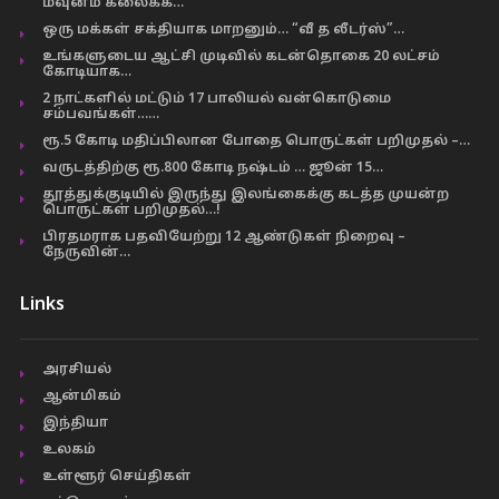
மவுனம் கலைக்க…
ஒரு மக்கள் சக்தியாக மாறனும்… “வீ த லீடர்ஸ்”…
உங்களுடைய ஆட்சி முடிவில் கடன்தொகை 20 லட்சம்
கோடியாக…
2 நாட்களில் மட்டும் 17 பாலியல் வன்கொடுமை
சம்பவங்கள்……
ரூ.5 கோடி மதிப்பிலான போதை பொருட்கள் பறிமுதல் –…
வருடத்திற்கு ரூ.800 கோடி நஷ்டம் … ஜூன் 15…
தூத்துக்குடியில் இருந்து இலங்கைக்கு கடத்த முயன்ற
பொருட்கள் பறிமுதல்…!
பிரதமராக பதவியேற்று 12 ஆண்டுகள் நிறைவு –
நேருவின்…
Links
அரசியல்
ஆன்மிகம்
இந்தியா
உலகம்
உள்ளூர் செய்திகள்