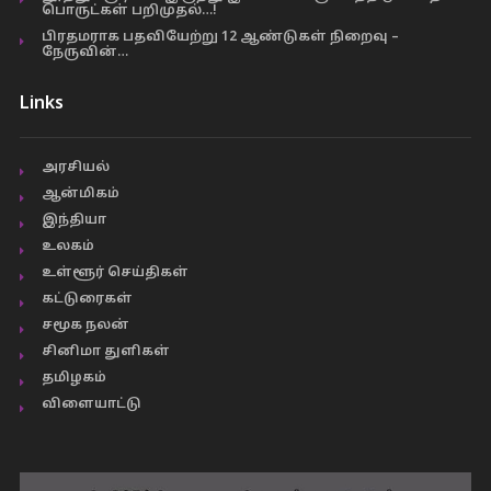
பொருட்கள் பறிமுதல்…!
பிரதமராக பதவியேற்று 12 ஆண்டுகள் நிறைவு –
நேருவின்…
Links
அரசியல்
ஆன்மிகம்
இந்தியா
உலகம்
உள்ளூர் செய்திகள்
கட்டுரைகள்
சமூக நலன்
சினிமா துளிகள்
தமிழகம்
விளையாட்டு