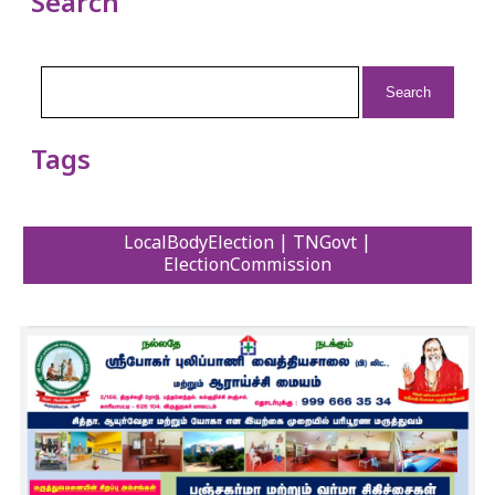
Search
Search
for:
Tags
LocalBodyElection | TNGovt |
ElectionCommission