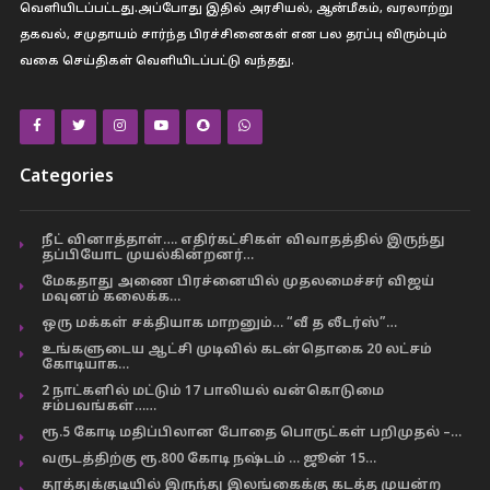
வெளியிடப்பட்டது.அப்போது இதில் அரசியல், ஆன்மீகம், வரலாற்று
தகவல், சமுதாயம் சார்ந்த பிரச்சினைகள் என பல தரப்பு விரும்பும்
வகை செய்திகள் வெளியிடப்பட்டு வந்தது.
Categories
நீட் வினாத்தாள்…. எதிர்கட்சிகள் விவாதத்தில் இருந்து
தப்பியோட முயல்கின்றனர்…
மேகதாது அணை பிரச்னையில் முதலமைச்சர் விஜய்
மவுனம் கலைக்க…
ஒரு மக்கள் சக்தியாக மாறனும்… “வீ த லீடர்ஸ்”…
உங்களுடைய ஆட்சி முடிவில் கடன்தொகை 20 லட்சம்
கோடியாக…
2 நாட்களில் மட்டும் 17 பாலியல் வன்கொடுமை
சம்பவங்கள்……
ரூ.5 கோடி மதிப்பிலான போதை பொருட்கள் பறிமுதல் –…
வருடத்திற்கு ரூ.800 கோடி நஷ்டம் … ஜூன் 15…
தூத்துக்குடியில் இருந்து இலங்கைக்கு கடத்த முயன்ற