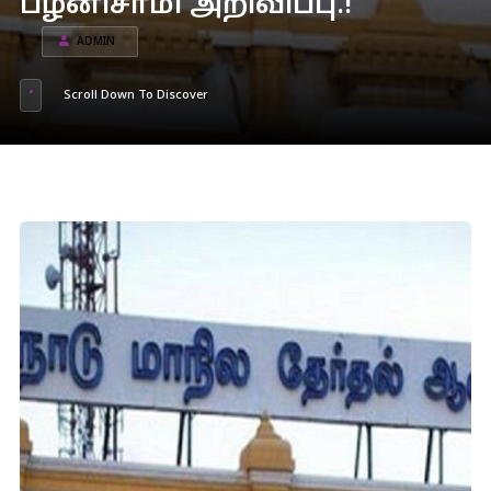
பழனிசாமி அறிவிப்பு.!
ADMIN
Scroll Down To Discover