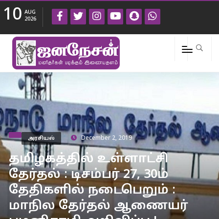
10
AUG
2026
அரசியல்
December 2, 2019
தமிழகத்தில் உள்ளாட்சி
தேர்தல் : டிசம்பர் 27, 30ம்
தேதிகளில் நடைபெறும் :
மாநில தேர்தல் ஆணையர்