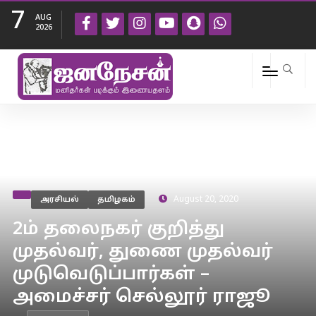
7
AUG
2026
அரசியல்
தமிழகம்
August 20, 2020
2ம் தலைநகர் குறித்து
முதல்வர், துணை முதல்வர்
முடுவெடுப்பார்கள் –
அமைச்சர் செல்லூர் ராஜூ