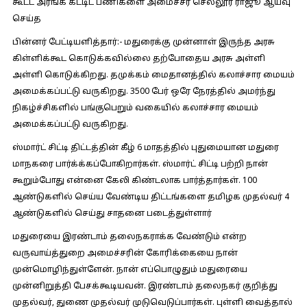
கூட்ட அரங்க கட்டிட பணிகளை அமைச்சர் செல்லூர் ராஜூ ஆய்வு
செய்த
பின்னர் பேட்டியளித்தார்:-
மதுரைக்கு முன்னாள் இருந்த அரசு
கிள்ளிக்கூட கொடுக்கவில்லை தற்போதைய அரசு அள்ளி
அள்ளி கொடுக்கிறது. தமுக்கம் மைதானத்தில் கலாச்சார மையம்
அமைக்கப்பட்டு வருகிறது. 3500 பேர் ஒரே நேரத்தில் அமர்ந்து
நிகழ்ச்சிகளில் பங்குபெறும் வகையில் கலாச்சார மையம்
அமைக்கப்பட்டு வருகிறது.
ஸ்மார்ட் சிட்டி திட்டத்தின் கீழ் 6 மாதத்தில் புதுமையான மதுரை
மாநகரை பார்க்க்கப்போகிறார்கள். ஸ்மார்ட் சிட்டி பற்றி நான்
கூறும்போது என்னை கேலி கிண்டலாக பார்த்தார்கள். 100
ஆண்டுகளில் செய்ய வேண்டிய திட்டங்களை தமிழக முதல்வர் 4
ஆண்டுகளில் செய்து சாதனை படைத்துள்ளார்
மதுரையை இரண்டாம் தலைநகராக்க வேண்டும் என்ற
வருவாய்த்துறை அமைச்சரின் கோரிக்கையை நான்
முன்மொழிந்துள்ளேன். நான் எப்பொழுதும் மதுரையை
முன்னிறுத்தி பேசக்கூடியவன். இரண்டாம் தலைநகர் குறித்து
முதல்வர், துணை முதல்வர் முடுவெடுப்பார்கள். புள்ளி வைத்தால்