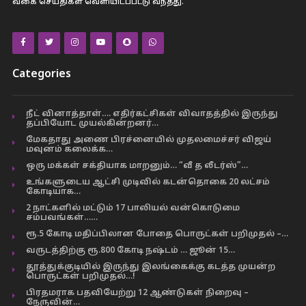
வகை செய்திகள் வெளியிடப்பட்டு வந்தது.
Categories
நீட் வினாத்தாள்…. எதிர்கட்சிகள் விவாதத்தில் இருந்து
தப்பியோட முயல்கின்றனர்…
மேகதாது அணை பிரச்னையில் முதலமைச்சர் விஜய்
மவுனம் கலைக்க…
ஒரு மக்கள் சக்தியாக மாறனும்… “வீ த லீடர்ஸ்”…
உங்களுடைய ஆட்சி முடிவில் கடன்தொகை 20 லட்சம்
கோடியாக…
2 நாட்களில் மட்டும் 17 பாலியல் வன்கொடுமை
சம்பவங்கள்……
ரூ.5 கோடி மதிப்பிலான போதை பொருட்கள் பறிமுதல் –…
வருடத்திற்கு ரூ.800 கோடி நஷ்டம் … ஜூன் 15…
தூத்துக்குடியில் இருந்து இலங்கைக்கு கடத்த முயன்ற
பொருட்கள் பறிமுதல்…!
பிரதமராக பதவியேற்று 12 ஆண்டுகள் நிறைவு –
நேருவின்…