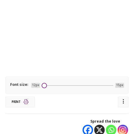
Font size:
12px
15px
PRINT
Spread the love