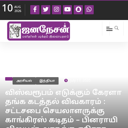
10
AUG
2026
அரசியல்
இந்தியா
July 17, 2020
விஸ்வரூபம் எடுக்கும் கேரளா
தங்க கடத்தல் விவகாரம் :
சட்டசபை செயலாளருக்கு
காங்கிரஸ் கடிதம் – பினராயி