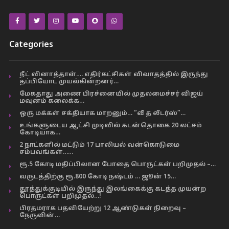
Categories
நீட் வினாத்தாள்…. எதிர்கட்சிகள் விவாதத்தில் இருந்து
தப்பியோட முயல்கின்றனர்…
மேகதாது அணை பிரச்னையில் முதலமைச்சர் விஜய்
மவுனம் கலைக்க…
ஒரு மக்கள் சக்தியாக மாறனும்… “வீ த லீடர்ஸ்”…
உங்களுடைய ஆட்சி முடிவில் கடன்தொகை 20 லட்சம்
கோடியாக…
2 நாட்களில் மட்டும் 17 பாலியல் வன்கொடுமை
சம்பவங்கள்……
ரூ.5 கோடி மதிப்பிலான போதை பொருட்கள் பறிமுதல் –…
வருடத்திற்கு ரூ.800 கோடி நஷ்டம் … ஜூன் 15…
தூத்துக்குடியில் இருந்து இலங்கைக்கு கடத்த முயன்ற
பொருட்கள் பறிமுதல்…!
பிரதமராக பதவியேற்று 12 ஆண்டுகள் நிறைவு –
நேருவின்…