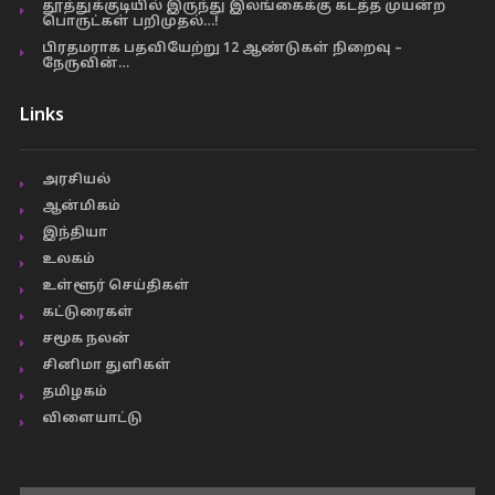
தூத்துக்குடியில் இருந்து இலங்கைக்கு கடத்த முயன்ற
பொருட்கள் பறிமுதல்…!
பிரதமராக பதவியேற்று 12 ஆண்டுகள் நிறைவு –
நேருவின்…
Links
அரசியல்
ஆன்மிகம்
இந்தியா
உலகம்
உள்ளூர் செய்திகள்
கட்டுரைகள்
சமூக நலன்
சினிமா துளிகள்
தமிழகம்
விளையாட்டு