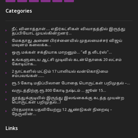
Categories
நீட் வினாத்தாள்…. எதிர்கட்சிகள் விவாதத்தில் இருந்து
தப்பியோட முயல்கின்றனர்…
மேகதாது அணை பிரச்னையில் முதலமைச்சர் விஜய்
மவுனம் கலைக்க…
ஒரு மக்கள் சக்தியாக மாறனும்… “வீ த லீடர்ஸ்”…
உங்களுடைய ஆட்சி முடிவில் கடன்தொகை 20 லட்சம்
கோடியாக…
2 நாட்களில் மட்டும் 17 பாலியல் வன்கொடுமை
சம்பவங்கள்……
ரூ.5 கோடி மதிப்பிலான போதை பொருட்கள் பறிமுதல் –…
வருடத்திற்கு ரூ.800 கோடி நஷ்டம் … ஜூன் 15…
தூத்துக்குடியில் இருந்து இலங்கைக்கு கடத்த முயன்ற
பொருட்கள் பறிமுதல்…!
பிரதமராக பதவியேற்று 12 ஆண்டுகள் நிறைவு –
நேருவின்…
Links