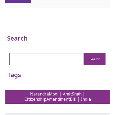
Search
Search
for:
Tags
NarendraModi | AmitShah |
CitizenshipAmendmentBill | India