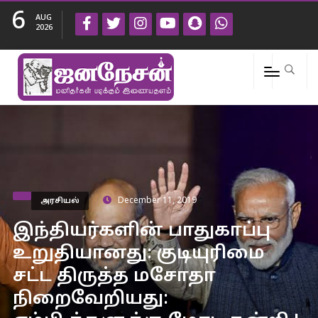
6
AUG
2026
அரசியல்
December 11, 2019
இந்தியர்களின் பாதுகாப்பு
உறுதியானது: குடியுரிமை
சட்ட திருத்த மசோதா
நிறைவேறியது: