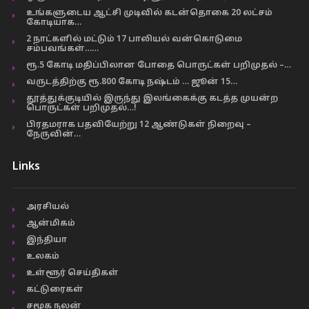
உங்களுடைய ஆட்சி முடிவில் கடன்தொகை 20 லட்சம்
கோடியாக…
2 நாட்களில் மட்டும் 17 பாலியல் வன்கொடுமை
சம்பவங்கள்……
ரூ.5 கோடி மதிப்பிலான போதை பொருட்கள் பறிமுதல் –…
வருடத்திற்கு ரூ.800 கோடி நஷ்டம் … ஜூன் 15…
தூத்துக்குடியில் இருந்து இலங்கைக்கு கடத்த முயன்ற
பொருட்கள் பறிமுதல்…!
பிரதமராக பதவியேற்று 12 ஆண்டுகள் நிறைவு –
நேருவின்…
Links
அரசியல்
ஆன்மிகம்
இந்தியா
உலகம்
உள்ளூர் செய்திகள்
கட்டுரைகள்
சமூக நலன்