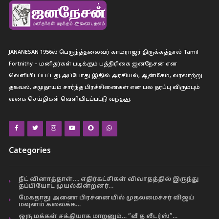
JANANESAN 1956ல் பெருந்த்தலைவர் காமராஜர் திருக்கத்தால் Tamil
Fortnithy – மனிதர்கள் படிக்கும் பத்திரிகை ஐனநேசன் என
வெளியிடப்பட்டது.அப்போது இதில் அரசியல், ஆன்மீகம், வரலாற்று
தகவல், சமுதாயம் சார்ந்த பிரச்சினைகள் என பல தரப்பு விரும்பும்
வகை செய்திகள் வெளியிடப்பட்டு வந்தது.
Categories
நீட் வினாத்தாள்…. எதிர்கட்சிகள் விவாதத்தில் இருந்து
தப்பியோட முயல்கின்றனர்…
மேகதாது அணை பிரச்னையில் முதலமைச்சர் விஜய்
மவுனம் கலைக்க…
ஒரு மக்கள் சக்தியாக மாறனும்… “வீ த லீடர்ஸ்”…