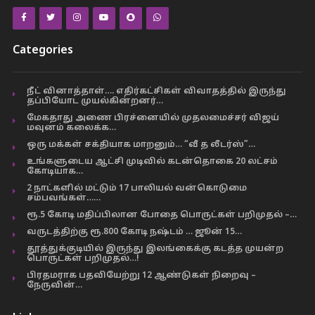
Categories
நீட் வினாத்தாள்…. எதிர்கட்சிகள் விவாதத்தில் இருந்து
தப்பியோட முயல்கின்றனர்…
மேகதாது அணை பிரச்னையில் முதலமைச்சர் விஜய்
மவுனம் கலைக்க…
ஒரு மக்கள் சக்தியாக மாறனும்… “வீ த லீடர்ஸ்”…
உங்களுடைய ஆட்சி முடிவில் கடன்தொகை 20 லட்சம்
கோடியாக…
2 நாட்களில் மட்டும் 17 பாலியல் வன்கொடுமை
சம்பவங்கள்……
ரூ.5 கோடி மதிப்பிலான போதை பொருட்கள் பறிமுதல் –…
வருடத்திற்கு ரூ.800 கோடி நஷ்டம் … ஜூன் 15…
தூத்துக்குடியில் இருந்து இலங்கைக்கு கடத்த முயன்ற
பொருட்கள் பறிமுதல்…!
பிரதமராக பதவியேற்று 12 ஆண்டுகள் நிறைவு –
நேருவின்…