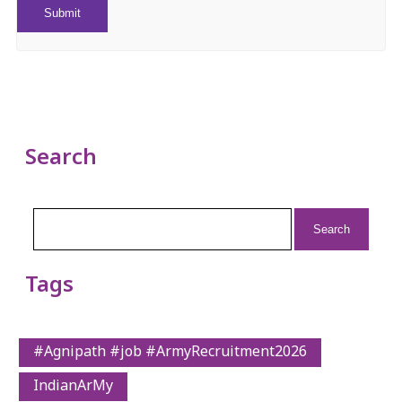
Search
Search
for:
Tags
#Agnipath #job #ArmyRecruitment2026
IndianArMy