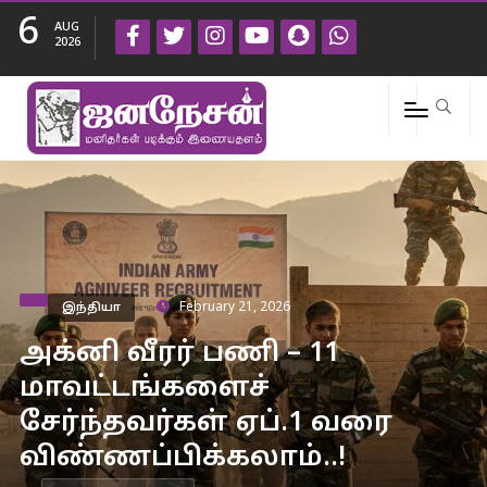
6
AUG
2026
இந்தியா
February 21, 2026
அக்னி வீரர் பணி – 11
மாவட்டங்களைச்
சேர்ந்தவர்கள் ஏப்.1 வரை
விண்ணப்பிக்கலாம்..!