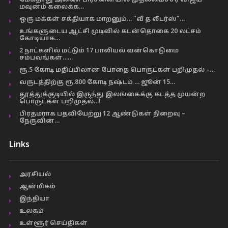
மேகதாது அணை பிரச்னையில் முதலமைச்சர் விஜய்
மவுனம் கலைக்க…
ஒரு மக்கள் சக்தியாக மாறனும்… “வீ த லீடர்ஸ்”…
உங்களுடைய ஆட்சி முடிவில் கடன்தொகை 20 லட்சம்
கோடியாக…
2 நாட்களில் மட்டும் 17 பாலியல் வன்கொடுமை
சம்பவங்கள்……
ரூ.5 கோடி மதிப்பிலான போதை பொருட்கள் பறிமுதல் –…
வருடத்திற்கு ரூ.800 கோடி நஷ்டம் … ஜூன் 15…
தூத்துக்குடியில் இருந்து இலங்கைக்கு கடத்த முயன்ற
பொருட்கள் பறிமுதல்…!
பிரதமராக பதவியேற்று 12 ஆண்டுகள் நிறைவு –
நேருவின்…
Links
அரசியல்
ஆன்மிகம்
இந்தியா
உலகம்
உள்ளூர் செய்திகள்