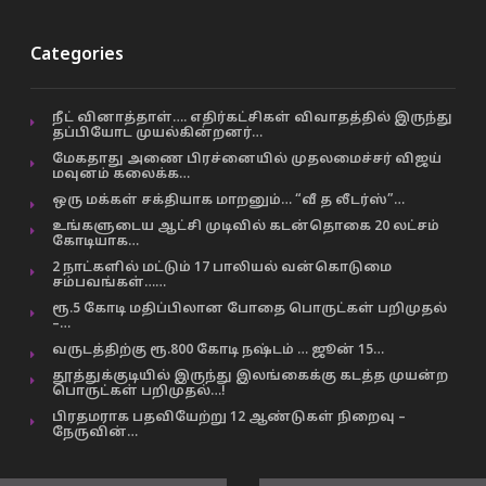
Categories
நீட் வினாத்தாள்…. எதிர்கட்சிகள் விவாதத்தில் இருந்து
தப்பியோட முயல்கின்றனர்…
மேகதாது அணை பிரச்னையில் முதலமைச்சர் விஜய்
மவுனம் கலைக்க…
ஒரு மக்கள் சக்தியாக மாறனும்… “வீ த லீடர்ஸ்”…
உங்களுடைய ஆட்சி முடிவில் கடன்தொகை 20 லட்சம்
கோடியாக…
2 நாட்களில் மட்டும் 17 பாலியல் வன்கொடுமை
சம்பவங்கள்……
ரூ.5 கோடி மதிப்பிலான போதை பொருட்கள் பறிமுதல்
–…
வருடத்திற்கு ரூ.800 கோடி நஷ்டம் … ஜூன் 15…
தூத்துக்குடியில் இருந்து இலங்கைக்கு கடத்த முயன்ற
பொருட்கள் பறிமுதல்…!
பிரதமராக பதவியேற்று 12 ஆண்டுகள் நிறைவு –
நேருவின்…