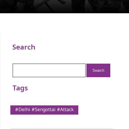
Search
Search
for:
Tags
#Delhi #Sengottai #Attack