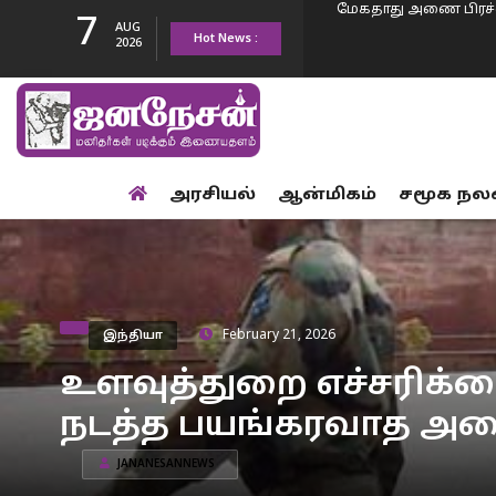
7
AUG
Hot News :
ஒரு மக்கள் சக்தியாக ம
2026
எண்ணிக்கை 50…
உங்களுடைய ஆட்சி மு
அரசியல்
ஆன்மிகம்
சமூக நல
உயர தான் போகிறது..
2 நாட்களில் மட்டும் 
ஒழுங்கு முழு…
நீட் வினாத்தாள்…. எதி
இந்தியா
February 21, 2026
முயல்கின்றனர் -மத்த
மேகதாது அணை பிரச்
உளவுத்துறை எச்சரிக்க
நடத்த பயங்கரவாத அமைப்
கலைக்க வேண்டும் – 
JANANESANNEWS