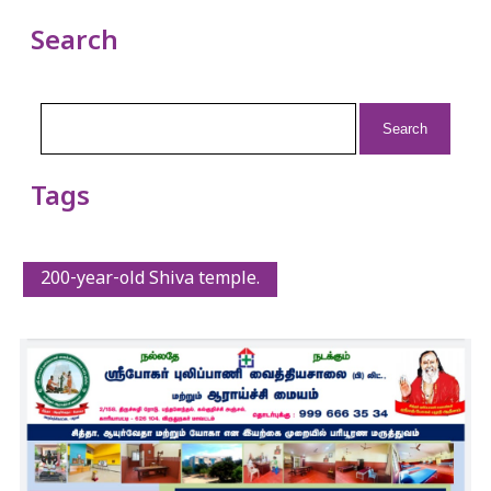
Search
Search
for:
Tags
200-year-old Shiva temple.