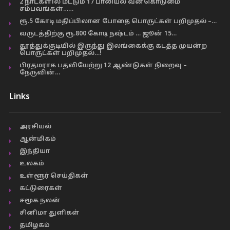
2 நாட்களில் மட்டும் 17 பாலியல் வன்கொடுமை
சம்பவங்கள்……
ரூ.5 கோடி மதிப்பிலான போதை பொருட்கள் பறிமுதல் –…
வருடத்திற்கு ரூ.800 கோடி நஷ்டம் … ஜூன் 15…
தூத்துக்குடியில் இருந்து இலங்கைக்கு கடத்த முயன்ற
பொருட்கள் பறிமுதல்…!
பிரதமராக பதவியேற்று 12 ஆண்டுகள் நிறைவு –
நேருவின்…
Links
அரசியல்
ஆன்மிகம்
இந்தியா
உலகம்
உள்ளூர் செய்திகள்
கட்டுரைகள்
சமூக நலன்
சினிமா துளிகள்
தமிழகம்