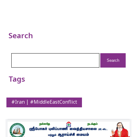
Search
Search
for:
Tags
#Iran | #MiddleEastConflict