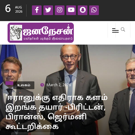
6
AUG
2026
உலகம்
March 2, 2026
‘ஈரானுக்கு எதிராக களம்
இறங்க தயார் -பிரிட்டன்,
பிரான்ஸ், ஜெர்மனி
கூட்டறிக்கை