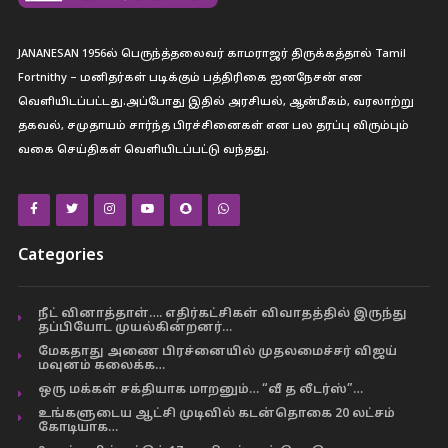
JANANESAN 1956ல் பெருந்த்தலைவர் காமராஜர் திருக்கத்தால் Tamil
Fortnithy – மனிதர்கள் படிக்கும் பத்திரிகை ஐனநேசன் என
வெளியிடப்பட்டது.அப்போது இதில் அரசியல், ஆன்மீகம், வரலாற்று
தகவல், சமுதாயம் சார்ந்த பிரச்சினைகள் என பல தரப்பு விரும்பும்
வகை செய்திகள் வெளியிடப்பட்டு வந்தது.
Categories
நீட் வினாத்தாள்…. எதிர்கட்சிகள் விவாதத்தில் இருந்து
தப்பியோட முயல்கின்றனர்…
மேகதாது அணை பிரச்னையில் முதலமைச்சர் விஜய்
மவுனம் கலைக்க…
ஒரு மக்கள் சக்தியாக மாறனும்… “வீ த லீடர்ஸ்”…
உங்களுடைய ஆட்சி முடிவில் கடன்தொகை 20 லட்சம்
கோடியாக…